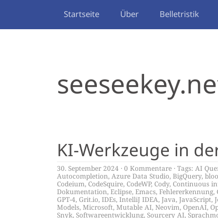
Startseite
Über
Belletristik
seeseekey.ne
KI-Werkzeuge in de
30. September 2024
0 Kommentare
Tags:
AI Que
Autocompletion
,
Azure Data Studio
,
BigQuery
,
bloo
Codeium
,
CodeSquire
,
CodeWP
,
Cody
,
Continuous in
Dokumentation
,
Eclipse
,
Emacs
,
Fehlererkennung
,
GPT-4
,
Grit.io
,
IDEs
,
IntelliJ IDEA
,
Java
,
JavaScript
,
J
Models
,
Microsoft
,
Mutable AI
,
Neovim
,
OpenAI
,
Op
Snyk
,
Softwareentwicklung
,
Sourcery AI
,
Sprachmo