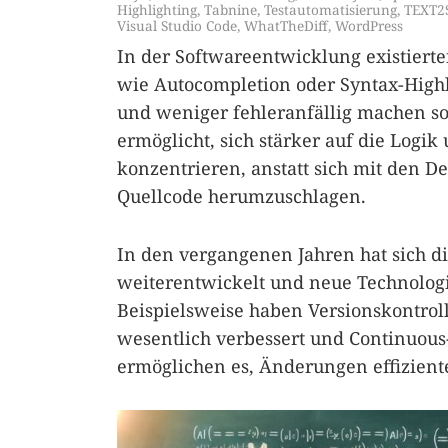
Highlighting
,
Tabnine
,
Testautomatisierung
,
TEXT2
Visual Studio Code
,
WhatTheDiff
,
WordPress
In der Softwareentwicklung existier
wie Autocompletion oder Syntax-Highli
und weniger fehleranfällig machen so
ermöglicht, sich stärker auf die Logik
konzentrieren, anstatt sich mit den De
Quellcode herumzuschlagen.
In den vergangenen Jahren hat sich d
weiterentwickelt und neue Technolog
Beispielsweise haben Versionskontro
wesentlich verbessert und Continuous
ermöglichen es, Änderungen effizien