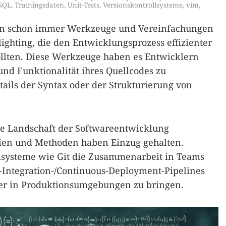
SQL
,
Trainingsdaten
,
Unit-Tests
,
Versionskontrollsysteme
,
vim
,
ten schon immer Werkzeuge und Vereinfachungen
ghting, die den Entwicklungsprozess effizienter
llten. Diese Werkzeuge haben es Entwicklern
 und Funktionalität ihres Quellcodes zu
tails der Syntax oder der Strukturierung von
ie Landschaft der Softwareentwicklung
ien und Methoden haben Einzug gehalten.
llsysteme wie Git die Zusammenarbeit in Teams
-Integration-/Continuous-Deployment-Pipelines
ter in Produktionsumgebungen zu bringen.