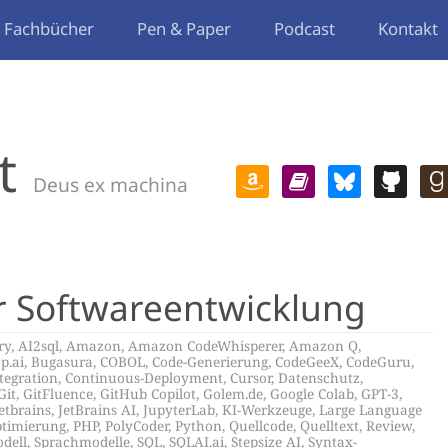
Fachbücher
Pen & Paper
Podcast
Kontakt
t
Deus ex machina
r Softwareentwicklung
ry
,
AI2sql
,
Amazon
,
Amazon CodeWhisperer
,
Amazon Q
,
p.ai
,
Bugasura
,
COBOL
,
Code-Generierung
,
CodeGeeX
,
CodeGuru
,
tegration
,
Continuous-Deployment
,
Cursor
,
Datenschutz
,
Git
,
GitFluence
,
GitHub Copilot
,
Golem.de
,
Google Colab
,
GPT-3
,
etbrains
,
JetBrains AI
,
JupyterLab
,
KI-Werkzeuge
,
Large Language
timierung
,
PHP
,
PolyCoder
,
Python
,
Quellcode
,
Quelltext
,
Review
,
dell
,
Sprachmodelle
,
SQL
,
SQLAI.ai
,
Stepsize AI
,
Syntax-