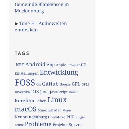
Gemeinde Blankensee in
Mecklenburg
▶
Tone H - Audiowelten
entdecken
TAGS
Android
App
C#
.NET
Apple
Browser
Entwicklung
Einstellungen
FOSS
GitHub
GPL
Git
Google
GPL3
iOS
Java
JavaScript
Invertika
Kunst
Linux
Kurzfilm
Leben
macOS
MIT
Minecraft
Mono
Neubrandenburg
PHP
OpenMoko
Plugin
Probleme
Server
Projekte
Politik