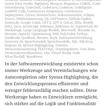
Azure Data Studio
,
BigQuery
,
bloop.ai
,
Bugasura
,
COBOL
,
Code-
Generierung
,
CodeGeeX
,
CodeGuru
,
Codeium
,
CodeSquire
,
CodeWP
,
Cody
,
Continuous integration
,
Continuous-
Deployment
,
Cursor
,
Datenschutz
,
Dokumentation
,
Eclipse
,
Emacs
,
Fehlererkennung
,
Git
,
GitFluence
,
GitHub Copilot
,
Golem.de
,
Google Colab
,
GPT-3
,
GPT-4
,
Grit.io
,
IDEs
,
IntelliJ
IDEA
,
Java
,
JavaScript
,
Jetbrains
,
JetBrains AI
,
JupyterLab
,
KI-
Werkzeuge
,
Large Language Models
,
Microsoft
,
Mutable AI
,
Neovim
,
OpenAI
,
Optimierung
,
PHP
,
PolyCoder
,
Python
,
Quellcode
,
Quelltext
,
Review
,
Snyk
,
Softwareentwicklung
,
Sourcery AI
,
Sprachmodell
,
Sprachmodelle
,
SQL
,
SQLAI.ai
,
Stepsize AI
,
Syntax-Highlighting
,
Tabnine
,
Testautomatisierung
,
TEXT2SQL
,
Trainingsdaten
,
Unit-Tests
,
Versionskontrollsysteme
,
vim
,
Visual Studio Code
,
WhatTheDiff
,
WordPress
In der Softwareentwicklung existierten schon
immer Werkzeuge und Vereinfachungen wie
Autocompletion oder Syntax-Highlighting, die
den Entwicklungsprozess effizienter und
weniger fehleranfällig machen sollten. Diese
Werkzeuge haben es Entwicklern ermöglicht,
sich stärker auf die Logik und Funktionalität