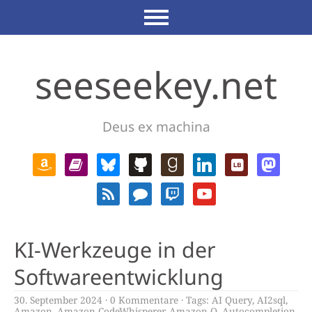
seeseekey.net
Deus ex machina
KI-Werkzeuge in der
Softwareentwicklung
30. September 2024
0 Kommentare
Tags:
AI Query
,
AI2sql
,
Amazon
,
Amazon CodeWhisperer
,
Amazon Q
,
Autocompletion
,