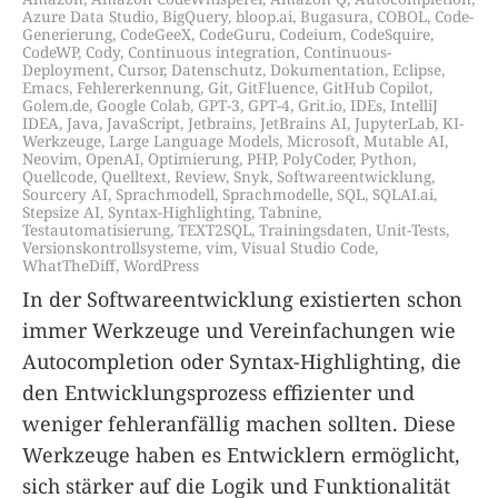
Azure Data Studio
,
BigQuery
,
bloop.ai
,
Bugasura
,
COBOL
,
Code-
Generierung
,
CodeGeeX
,
CodeGuru
,
Codeium
,
CodeSquire
,
CodeWP
,
Cody
,
Continuous integration
,
Continuous-
Deployment
,
Cursor
,
Datenschutz
,
Dokumentation
,
Eclipse
,
Emacs
,
Fehlererkennung
,
Git
,
GitFluence
,
GitHub Copilot
,
Golem.de
,
Google Colab
,
GPT-3
,
GPT-4
,
Grit.io
,
IDEs
,
IntelliJ
IDEA
,
Java
,
JavaScript
,
Jetbrains
,
JetBrains AI
,
JupyterLab
,
KI-
Werkzeuge
,
Large Language Models
,
Microsoft
,
Mutable AI
,
Neovim
,
OpenAI
,
Optimierung
,
PHP
,
PolyCoder
,
Python
,
Quellcode
,
Quelltext
,
Review
,
Snyk
,
Softwareentwicklung
,
Sourcery AI
,
Sprachmodell
,
Sprachmodelle
,
SQL
,
SQLAI.ai
,
Stepsize AI
,
Syntax-Highlighting
,
Tabnine
,
Testautomatisierung
,
TEXT2SQL
,
Trainingsdaten
,
Unit-Tests
,
Versionskontrollsysteme
,
vim
,
Visual Studio Code
,
WhatTheDiff
,
WordPress
In der Softwareentwicklung existierten schon
immer Werkzeuge und Vereinfachungen wie
Autocompletion oder Syntax-Highlighting, die
den Entwicklungsprozess effizienter und
weniger fehleranfällig machen sollten. Diese
Werkzeuge haben es Entwicklern ermöglicht,
sich stärker auf die Logik und Funktionalität