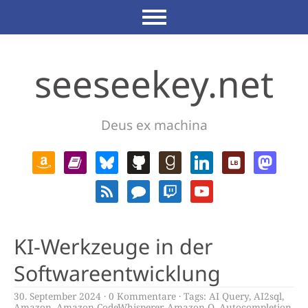
seeseekey.net
Deus ex machina
KI-Werkzeuge in der
Softwareentwicklung
30. September 2024
0 Kommentare
Tags:
AI Query
,
AI2sql
,
Amazon
,
Amazon CodeWhisperer
,
Amazon Q
,
Autocompletion
,