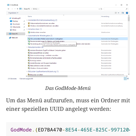
Das GodMode-Menü
Um das Menü aufzurufen, muss ein Ordner mit
einer speziellen UUID angelegt werden:
GodMode
.{
ED7BA470
-
8E54
-
465E-825C
-
99712043