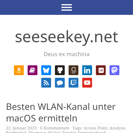
seeseekey.net
Deus ex machina
Besten WLAN-Kanal unter
macOS ermitteln
22. Januar 2023
0 Kommentare
Tags:
Access Point
,
Analyse
,
Bordmittel
,
Diagnose
,
Dialog
,
Fenster
,
Frequenzband
,