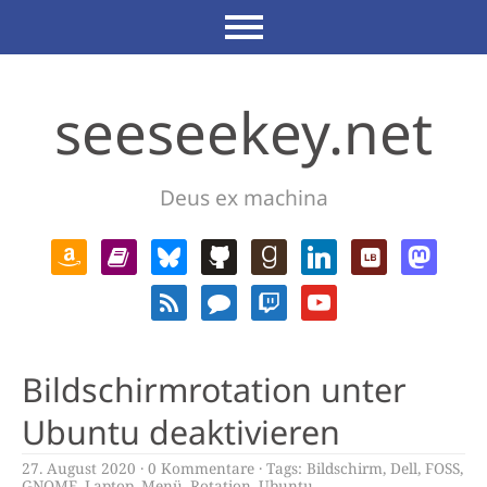
seeseekey.net
Deus ex machina
Bildschirmrotation unter
Ubuntu deaktivieren
27. August 2020
0 Kommentare
Tags:
Bildschirm
,
Dell
,
FOSS
,
GNOME
,
Laptop
,
Menü
,
Rotation
,
Ubuntu