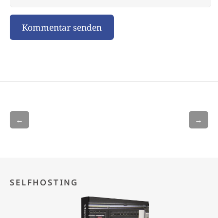
←
→
SELFHOSTING