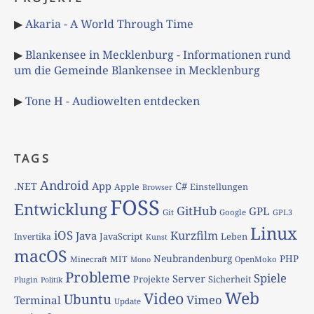
▶
Akaria - A World Through Time
▶
Blankensee in Mecklenburg - Informationen rund
um die Gemeinde Blankensee in Mecklenburg
▶
Tone H - Audiowelten entdecken
TAGS
Android
App
C#
.NET
Apple
Einstellungen
Browser
FOSS
Entwicklung
GitHub
GPL
Git
Google
GPL3
Linux
iOS
Kurzfilm
Java
JavaScript
Leben
Invertika
Kunst
macOS
Neubrandenburg
PHP
MIT
Minecraft
OpenMoko
Mono
Probleme
Spiele
Server
Projekte
Sicherheit
Plugin
Politik
Web
Video
Ubuntu
Vimeo
Terminal
Update