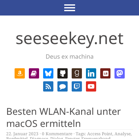
seeseekey.net
Deus ex machina
Besten WLAN-Kanal unter
macOS ermitteln
22. Januar 2023
0 Kommentare
Tags:
Access Point
,
Analyse
,
Bordmittel
,
Diagnose
,
Dialog
,
Fenster
,
Frequenzband
,