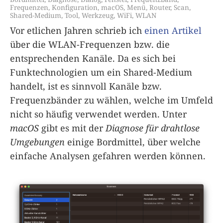
Frequenzen
,
Konfiguration
,
macOS
,
Menü
,
Router
,
Scan
,
Shared-Medium
,
Tool
,
Werkzeug
,
WiFi
,
WLAN
Vor etlichen Jahren schrieb ich
einen Artikel
über die WLAN-Frequenzen bzw. die
entsprechenden Kanäle. Da es sich bei
Funktechnologien um ein Shared-Medium
handelt, ist es sinnvoll Kanäle bzw.
Frequenzbänder zu wählen, welche im Umfeld
nicht so häufig verwendet werden. Unter
macOS
gibt es mit der
Diagnose für drahtlose
Umgebungen
einige Bordmittel, über welche
einfache Analysen gefahren werden können.