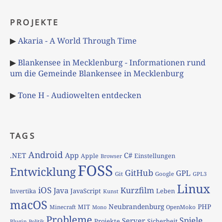
PROJEKTE
▶
Akaria - A World Through Time
▶
Blankensee in Mecklenburg - Informationen rund
um die Gemeinde Blankensee in Mecklenburg
▶
Tone H - Audiowelten entdecken
TAGS
Android
App
C#
.NET
Apple
Einstellungen
Browser
FOSS
Entwicklung
GitHub
GPL
Git
Google
GPL3
Linux
iOS
Kurzfilm
Java
JavaScript
Leben
Invertika
Kunst
macOS
Neubrandenburg
PHP
MIT
Minecraft
OpenMoko
Mono
Probleme
Spiele
Server
Projekte
Sicherheit
Plugin
Politik