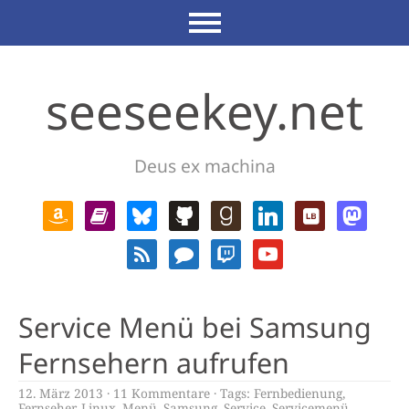
seeseekey.net
Deus ex machina
Service Menü bei Samsung
Fernsehern aufrufen
12. März 2013
11 Kommentare
Tags:
Fernbedienung
,
Fernseher
,
Linux
,
Menü
,
Samsung
,
Service
,
Servicemenü
,