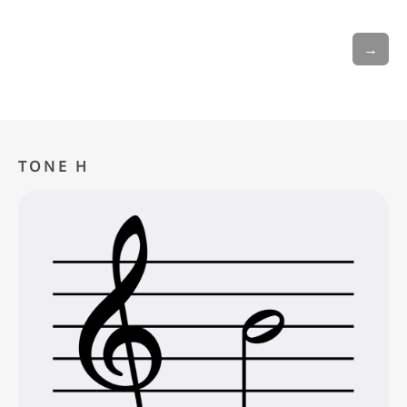
→
TONE H