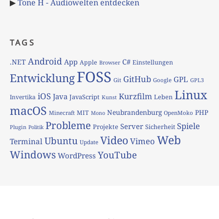
▶
Tone H - Audiowelten entdecken
TAGS
Android
App
C#
.NET
Apple
Einstellungen
Browser
FOSS
Entwicklung
GitHub
GPL
Git
Google
GPL3
Linux
iOS
Kurzfilm
Java
JavaScript
Leben
Invertika
Kunst
macOS
Neubrandenburg
PHP
MIT
Minecraft
OpenMoko
Mono
Probleme
Spiele
Server
Projekte
Sicherheit
Plugin
Politik
Web
Video
Ubuntu
Vimeo
Terminal
Update
Windows
YouTube
WordPress