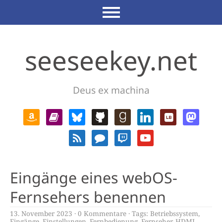
seeseekey.net
Deus ex machina
Eingänge eines webOS-
Fernsehers benennen
13. November 2023
0 Kommentare
Tags:
Betriebssystem
,
Eingänge
,
Einstellungen
,
Fernbedienung
,
Fernseher
,
HDMI
,