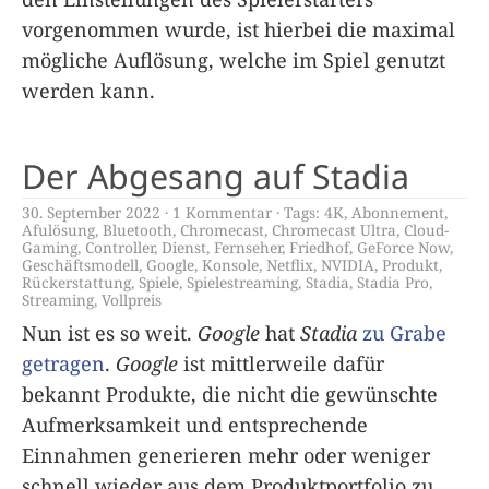
vorgenommen wurde, ist hierbei die maximal
mögliche Auflösung, welche im Spiel genutzt
werden kann.
Der Abgesang auf Stadia
30. September 2022
1 Kommentar
Tags:
4K
,
Abonnement
,
Afulösung
,
Bluetooth
,
Chromecast
,
Chromecast Ultra
,
Cloud-
Gaming
,
Controller
,
Dienst
,
Fernseher
,
Friedhof
,
GeForce Now
,
Geschäftsmodell
,
Google
,
Konsole
,
Netflix
,
NVIDIA
,
Produkt
,
Rückerstattung
,
Spiele
,
Spielestreaming
,
Stadia
,
Stadia Pro
,
Streaming
,
Vollpreis
Nun ist es so weit.
Google
hat
Stadia
zu Grabe
getragen
.
Google
ist mittlerweile dafür
bekannt Produkte, die nicht die gewünschte
Aufmerksamkeit und entsprechende
Einnahmen generieren mehr oder weniger
schnell wieder aus dem Produktportfolio zu