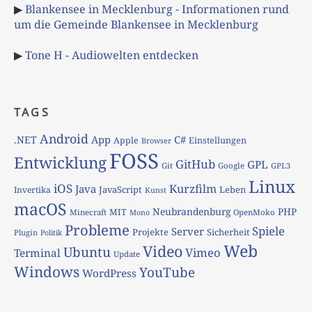
▶
Blankensee in Mecklenburg - Informationen rund
um die Gemeinde Blankensee in Mecklenburg
▶
Tone H - Audiowelten entdecken
TAGS
Android
App
C#
.NET
Apple
Einstellungen
Browser
FOSS
Entwicklung
GitHub
GPL
Git
Google
GPL3
Linux
iOS
Kurzfilm
Java
JavaScript
Leben
Invertika
Kunst
macOS
Neubrandenburg
PHP
MIT
Minecraft
OpenMoko
Mono
Probleme
Spiele
Server
Projekte
Sicherheit
Plugin
Politik
Web
Video
Ubuntu
Vimeo
Terminal
Update
Windows
YouTube
WordPress