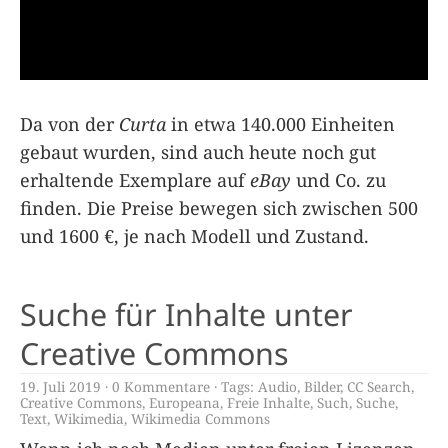
Da von der
Curta
in etwa 140.000 Einheiten
gebaut wurden, sind auch heute noch gut
erhaltende Exemplare auf
eBay
und Co. zu
finden. Die Preise bewegen sich zwischen 500
und 1600 €, je nach Modell und Zustand.
Suche für Inhalte unter
Creative Commons
19. Juli 2019
0 Kommentare
Tags:
Audio
,
Bilder
,
CC Search
,
Creative Commons
,
Europeana
,
Freie Inhalte
,
Such
,
Suche
,
Text
,
Wikimedia
,
Wikimedia Commons