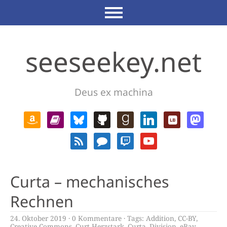
seeseekey.net
Deus ex machina
Curta – mechanisches
Rechnen
24. Oktober 2019
0 Kommentare
Tags:
Addition
,
CC-BY
,
Creative Commons
,
Curt Herzstark
,
Curta
,
Division
,
eBay
,