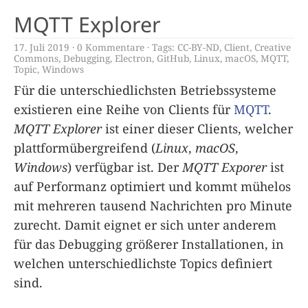
MQTT Explorer
17. Juli 2019
0 Kommentare
Tags:
CC-BY-ND
,
Client
,
Creative
Commons
,
Debugging
,
Electron
,
GitHub
,
Linux
,
macOS
,
MQTT
,
Topic
,
Windows
Für die unterschiedlichsten Betriebssysteme
existieren eine Reihe von Clients für
MQTT
.
MQTT Explorer
ist einer dieser Clients, welcher
plattformübergreifend (
Linux
,
macOS
,
Windows
) verfügbar ist. Der
MQTT Exporer
ist
auf Performanz optimiert und kommt mühelos
mit mehreren tausend Nachrichten pro Minute
zurecht. Damit eignet er sich unter anderem
für das Debugging größerer Installationen, in
welchen unterschiedlichste Topics definiert
sind.