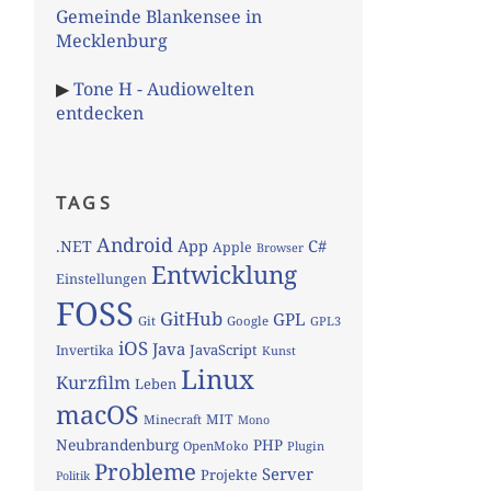
Gemeinde Blankensee in
Mecklenburg
▶
Tone H - Audiowelten
entdecken
TAGS
Android
App
C#
.NET
Apple
Browser
Entwicklung
Einstellungen
FOSS
GitHub
GPL
Git
Google
GPL3
iOS
Java
JavaScript
Invertika
Kunst
Linux
Kurzfilm
Leben
macOS
MIT
Minecraft
Mono
Neubrandenburg
PHP
OpenMoko
Plugin
Probleme
Server
Projekte
Politik