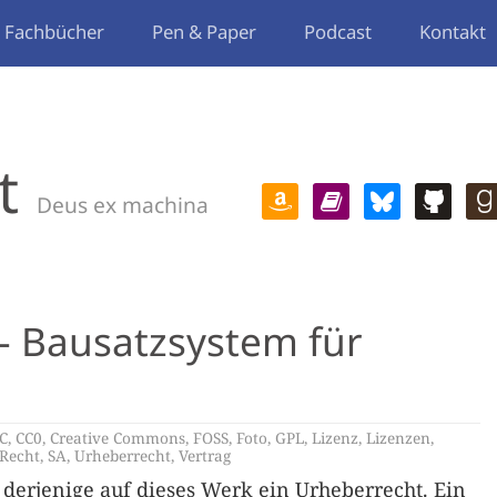
Fachbücher
Pen & Paper
Podcast
Kontakt
t
Deus ex machina
 Bausatzsystem für
C
,
CC0
,
Creative Commons
,
FOSS
,
Foto
,
GPL
,
Lizenz
,
Lizenzen
,
Recht
,
SA
,
Urheberrecht
,
Vertrag
derjenige auf dieses Werk ein Urheberrecht. Ein