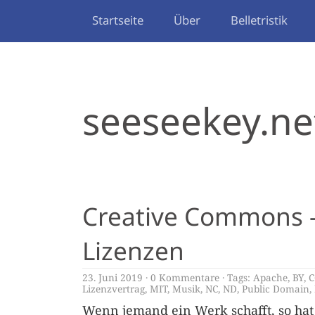
Startseite
Über
Belletristik
seeseekey.ne
Creative Commons –
Lizenzen
23. Juni 2019
0 Kommentare
Tags:
Apache
,
BY
,
C
Lizenzvertrag
,
MIT
,
Musik
,
NC
,
ND
,
Public Domain
,
Wenn jemand ein Werk schafft, so hat 