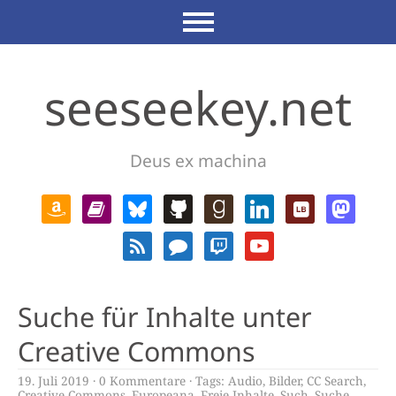
seeseekey.net
Deus ex machina
Suche für Inhalte unter
Creative Commons
19. Juli 2019
0 Kommentare
Tags:
Audio
,
Bilder
,
CC Search
,
Creative Commons
,
Europeana
,
Freie Inhalte
,
Such
,
Suche
,