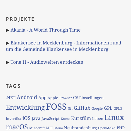
PROJEKTE
▶
Akaria - A World Through Time
▶
Blankensee in Mecklenburg - Informationen rund
um die Gemeinde Blankensee in Mecklenburg
▶
Tone H - Audiowelten entdecken
TAGS
Android
App
C#
.NET
Apple
Einstellungen
Browser
FOSS
Entwicklung
GitHub
GPL
Git
Google
GPL3
Linux
iOS
Kurzfilm
Java
JavaScript
Leben
Invertika
Kunst
macOS
Neubrandenburg
PHP
MIT
Minecraft
OpenMoko
Mono