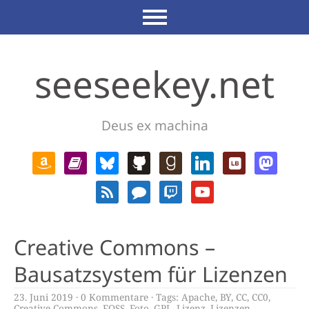
seeseekey.net
Deus ex machina
Creative Commons –
Bausatzsystem für Lizenzen
23. Juni 2019
0 Kommentare
Tags:
Apache
,
BY
,
CC
,
CC0
,
Creative Commons
,
FOSS
,
Foto
,
GPL
,
Lizenz
,
Lizenzen
,