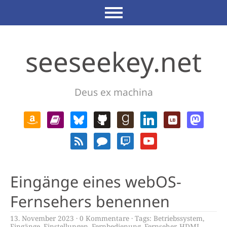
seeseekey.net
Deus ex machina
Eingänge eines webOS-
Fernsehers benennen
13. November 2023
0 Kommentare
Tags:
Betriebssystem
,
Eingänge
,
Einstellungen
,
Fernbedienung
,
Fernseher
,
HDMI
,