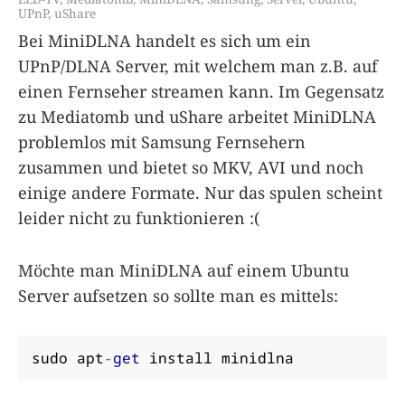
UPnP
,
uShare
Bei MiniDLNA han­delt es sich um ein
UPnP/DLNA Ser­ver, mit wel­chem man z.B. auf
einen Fern­se­her strea­men kann. Im Gegensatz
zu Mediatomb und uShare arbeitet MiniDLNA
problemlos mit Samsung Fernsehern
zusammen und bietet so MKV, AVI und noch
einige andere Formate. Nur das spulen scheint
leider nicht zu funktionieren :(
Möchte man MiniDLNA auf einem Ubuntu
Server aufsetzen so sollte man es mittels:
sudo apt
-
get
 install minidlna