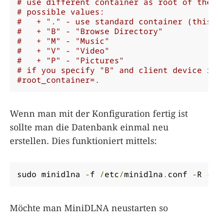
# use different container as root of the 
# possible values:
#   + "." - use standard container (this 
#   + "B" - "Browse Directory"
#   + "M" - "Music"
#   + "V" - "Video"
#   + "P" - "Pictures"
# if you specify "B" and client device is
#root_container=.
Wenn man mit der Konfiguration fertig ist
sollte man die Datenbank einmal neu
erstellen. Dies funktioniert mittels:
sudo minidlna 
-
f 
/
etc
/
minidlna
.
conf 
-
R 
-
d
Möchte man MiniDLNA neustarten so