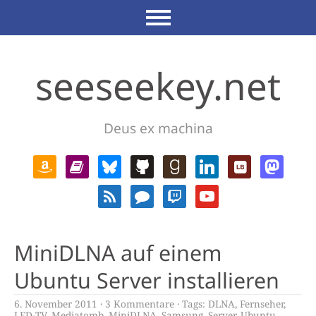
seeseekey.net
Deus ex machina
MiniDLNA auf einem
Ubuntu Server installieren
6. November 2011
3 Kommentare
Tags:
DLNA
,
Fernseher
,
LED-TV
,
Mediatomb
,
MiniDLNA
,
Samsung
,
Server
,
Ubuntu
,