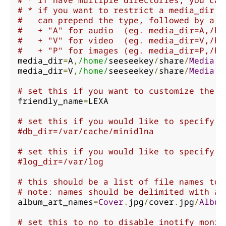
# * if you want to restrict a media_dir t
#   can prepend the type, followed by a c
#   + "A" for audio  (eg. media_dir=A,/ho
#   + "V" for video  (eg. media_dir=V,/ho
#   + "P" for images (eg. media_dir=P,/ho
media_dir
=
A
,
/home/
seeseekey
/
share
/
Media
A
media_dir
=
V
,
/home/
seeseekey
/
share
/
Media
A
# set this if you want to customize the n
friendly_name
=
LEXA

# set this if you would like to specify t
#db_dir=/var/cache/minidlna
# set this if you would like to specify t
#log_dir=/var/log
# this should be a list of file names to 
# note: names should be delimited with a 
album_art_names
=
Cover
.
jpg
/
cover
.
jpg
/
Album
# set this to no to disable inotify monit