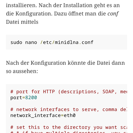
installieren. Nach der Installation geht es an
die Konfiguration. Dazu öffnet man die
conf
Datei mittels
sudo nano 
/
etc
/
minidlna
.
conf
Nach der Konfiguration könnte die Datei dann
so aussehen:
# port for HTTP (descriptions, SOAP, medi
port
=
8200
# network interfaces to serve, comma deli
network_interface
=
eth0

# set this to the directory you want scan
# * if have multiple directories, you can