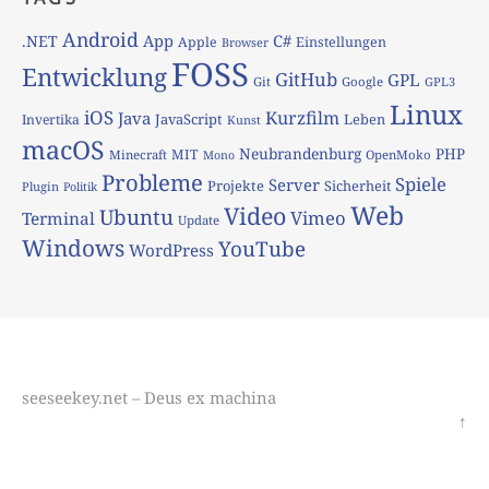
Android
App
C#
.NET
Apple
Einstellungen
Browser
FOSS
Entwicklung
GitHub
GPL
Git
Google
GPL3
Linux
iOS
Kurzfilm
Java
JavaScript
Leben
Invertika
Kunst
macOS
Neubrandenburg
PHP
MIT
Minecraft
OpenMoko
Mono
Probleme
Spiele
Server
Projekte
Sicherheit
Plugin
Politik
Web
Video
Ubuntu
Vimeo
Terminal
Update
Windows
YouTube
WordPress
seeseekey.net – Deus ex machina
↑