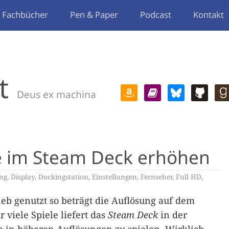
Fachbücher
Pen & Paper
Podcast
Kontakt
t
Deus ex machina
le im Steam Deck erhöhen
ng
,
Display
,
Dockingstation
,
Einstellungen
,
Fernseher
,
Full HD
,
eb genutzt so beträgt die Auflösung auf dem
 viele Spiele liefert das
Steam Deck
in der