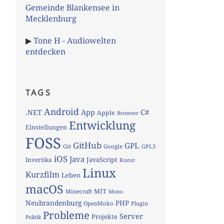
Gemeinde Blankensee in
Mecklenburg
▶
Tone H - Audiowelten
entdecken
TAGS
Android
App
C#
.NET
Apple
Browser
Entwicklung
Einstellungen
FOSS
GitHub
GPL
Git
Google
GPL3
iOS
Java
JavaScript
Invertika
Kunst
Linux
Kurzfilm
Leben
macOS
MIT
Minecraft
Mono
Neubrandenburg
PHP
OpenMoko
Plugin
Probleme
Server
Projekte
Politik