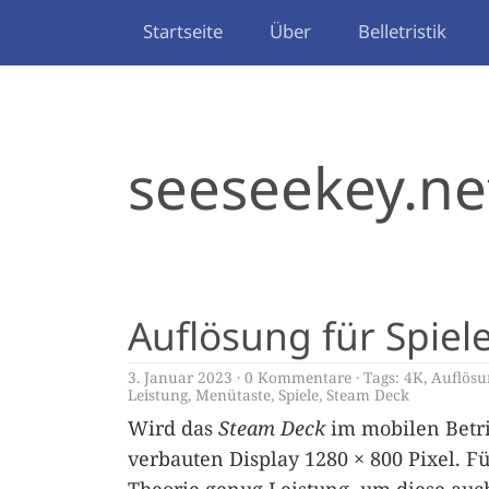
Startseite
Über
Belletristik
seeseekey.ne
Auflösung für Spie
3. Januar 2023
0 Kommentare
Tags:
4K
,
Auflösu
Leistung
,
Menütaste
,
Spiele
,
Steam Deck
Wird das
Steam Deck
im mobilen Betri
verbauten Display 1280 × 800 Pixel. Für