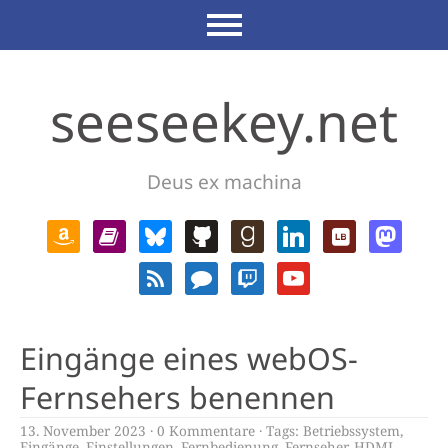
seeseekey.net
Deus ex machina
Eingänge eines webOS-
Fernsehers benennen
13. November 2023
0 Kommentare
Tags:
Betriebssystem
,
Eingänge
,
Einstellungen
,
Fernbedienung
,
Fernseher
,
HDMI
,