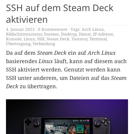
SSH auf dem Steam Deck
aktivieren
4. Januar 2023
0 Kommentare
Tags:
Arch Linux
,
Bildschirmtastatur
,
Dateien
,
Desktop
,
Dienst
,
IP-Adresse
,
Konsole
,
Linux
,
SSH
,
Steam Deck
,
Tastatur
,
Terminal
,
Übertragung
,
Verbindung
Da auf dem
Steam Deck
ein auf
Arch Linux
basierendes
Linux
läuft, kann auf diesem auch
SSH aktiviert werden. Genutzt werden kann
SSH unter anderem, um Dateien auf das
Steam
Deck
zu übertragen.