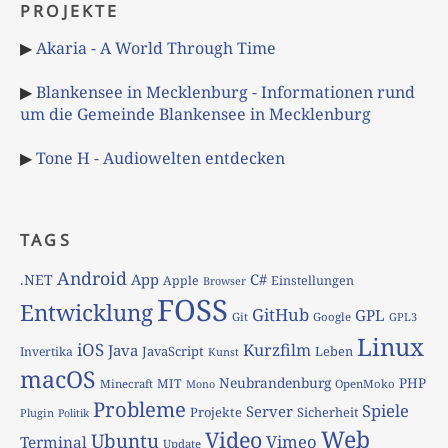
PROJEKTE
▶
Akaria - A World Through Time
▶
Blankensee in Mecklenburg - Informationen rund
um die Gemeinde Blankensee in Mecklenburg
▶
Tone H - Audiowelten entdecken
TAGS
Android
App
C#
.NET
Apple
Einstellungen
Browser
FOSS
Entwicklung
GitHub
GPL
Git
Google
GPL3
Linux
iOS
Kurzfilm
Java
JavaScript
Leben
Invertika
Kunst
macOS
Neubrandenburg
PHP
MIT
Minecraft
OpenMoko
Mono
Probleme
Spiele
Server
Projekte
Sicherheit
Plugin
Politik
Web
Video
Ubuntu
Vimeo
Terminal
Update