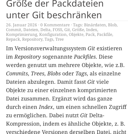
Größe der Packdateien
unter Git beschränken
26. Januar 2026
0 Kommentare
Tags:
Binärdaten
,
Blob
,
Commit
,
Dateien
,
Delta
,
FOSS
,
Git
,
Größe
,
Index
,
Komprimierung
,
Konfiguration
,
Objekte
,
Pack
,
Packfile
,
Repack
,
Repository
,
Tags
,
Tree
Im Versionsverwaltungssystem
Git
existieren
im
Repository
sogenannte
Packfiles
. Diese
werden genutzt um mehrere Objekte, wie z.B.
Commits
,
Trees
,
Blobs
oder
Tags
, als einzelne
Dateien abzulegen. Damit fasst
Git
viele
Objekte zu einer einzelnen komprimierten
Datei zusammen. Ergänzt wird das ganze
durch einen
Index
, um einen schnellen Zugriff
zu ermöglichen. Dabei nutzt
Git
Delta-
Kompression, indem es ähnliche Objekte, z. B.
verschiedene Versionen derselben Datei, nicht