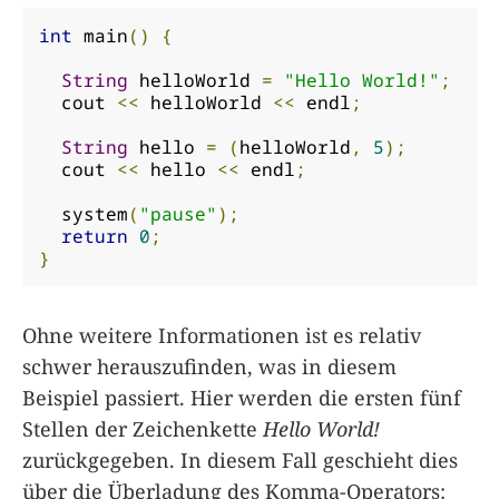
int
 main
()
{
String
 helloWorld 
=
"Hello World!"
;
  cout 
<<
 helloWorld 
<<
 endl
;
String
 hello 
=
(
helloWorld
,
5
);
  cout 
<<
 hello 
<<
 endl
;
  system
(
"pause"
);
return
0
;
}
Ohne weitere Informationen ist es relativ
schwer herauszufinden, was in diesem
Beispiel passiert. Hier werden die ersten fünf
Stellen der Zeichenkette
Hello World!
zurückgegeben. In diesem Fall geschieht dies
über die Überladung des Komma-Operators: