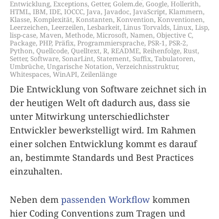
Entwicklung
,
Exceptions
,
Getter
,
Golem.de
,
Google
,
Hollerith
,
HTML
,
IBM
,
IDE
,
IOCCC
,
Java
,
Javadoc
,
JavaScript
,
Klammern
,
Klasse
,
Komplexität
,
Konstanten
,
Konvention
,
Konventionen
,
Leerzeichen
,
Leerzeilen
,
Lesbarkeit
,
Linus Torvalds
,
Linux
,
Lisp
,
lisp-case
,
Maven
,
Methode
,
Microsoft
,
Namen
,
Objective C
,
Package
,
PHP
,
Präfix
,
Programmiersprache
,
PSR-1
,
PSR-2
,
Python
,
Quellcode
,
Quelltext
,
R
,
README
,
Reihenfolge
,
Rust
,
Setter
,
Software
,
SonarLint
,
Statement
,
Suffix
,
Tabulatoren
,
Umbrüche
,
Ungarische Notation
,
Verzeichnisstruktur
,
Whitespaces
,
WinAPI
,
Zeilenlänge
Die Entwicklung von Software zeichnet sich in
der heutigen Welt oft dadurch aus, dass sie
unter Mitwirkung unterschiedlichster
Entwickler bewerkstelligt wird. Im Rahmen
einer solchen Entwicklung kommt es darauf
an, bestimmte Standards und Best Practices
einzuhalten.
Neben dem
passenden Workflow
kommen
hier Coding Conventions zum Tragen und