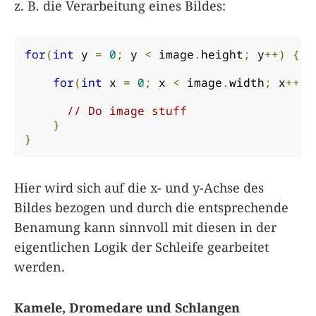
z. B. die Verarbeitung eines Bildes:
for
(
int
 y 
=
0
;
 y 
<
 image
.
height
;
 y
++)
{
for
(
int
 x 
=
0
;
 x 
<
 image
.
width
;
 x
++)
// Do image stuff
}
}
Hier wird sich auf die x- und y-Achse des
Bildes bezogen und durch die entsprechende
Benamung kann sinnvoll mit diesen in der
eigentlichen Logik der Schleife gearbeitet
werden.
Kamele, Dromedare und Schlangen