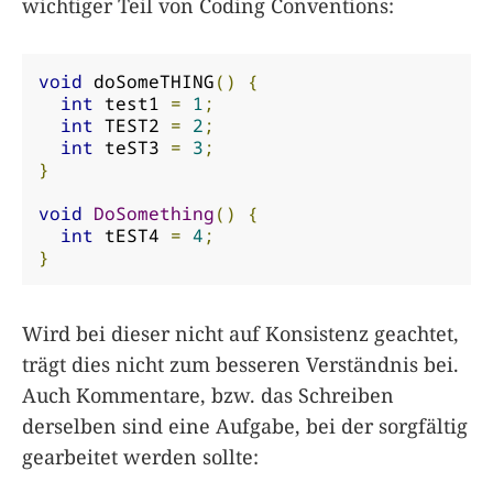
wichtiger Teil von Coding Conventions:
void
 doSomeTHING
()
{
int
 test1 
=
1
;
int
 TEST2 
=
2
;
int
 teST3 
=
3
;
}
void
DoSomething
()
{
int
 tEST4 
=
4
;
}
Wird bei dieser nicht auf Konsistenz geachtet,
trägt dies nicht zum besseren Verständnis bei.
Auch Kommentare, bzw. das Schreiben
derselben sind eine Aufgabe, bei der sorgfältig
gearbeitet werden sollte: