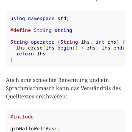
using
namespace
 std
;
#define
String
string
String
operator
,(
String
 lhs
,
int
 rhs
)
{
  lhs
.
erase
(
lhs
.
begin
()
+
 rhs
,
 lhs
.
end
())
return
 lhs
;
}
Auch eine schlechte Benennung und ein
Sprachmischmasch kann das Verständnis des
Quelltextes erschweren:
#include
gibHalloWeltAus
()