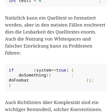
int
 test1 
=
4
;
Natürlich kann ein Quelltext so formatiert
werden, aber in den meisten Fällen erschwert
dies die Lesbarkeit des Quelltextes enorm.
Auch die Nutzung von Whitespaces und
falscher Einrückung kann zu Problemen
führen:
if
(
system
==
true
)
{
    doSomething
()
;
doFoobar                       
();
}
Auch Richtlinien über Komplexität sind ein
wichtiger Bestandteil, solcher Konventionen.