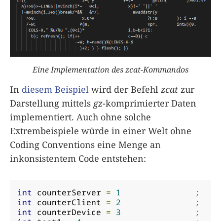
Eine Implementation des zcat-Kommandos
In
diesem Beispiel
wird der Befehl
zcat
zur
Darstellung mittels
gz
-komprimierter Daten
implementiert. Auch ohne solche
Extrembeispiele würde in einer Welt ohne
Coding Conventions eine Menge an
inkonsistentem Code entstehen:
int
 counterServer 
=
1
;
int
 counterClient 
=
2
;
int
 counterDevice 
=
3
;