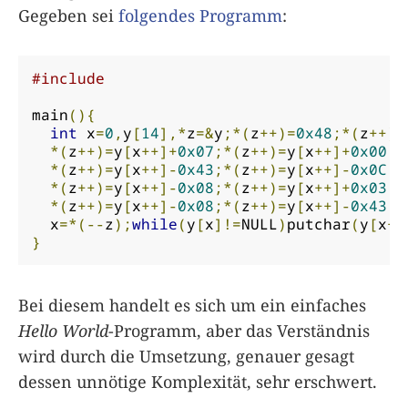
Gegeben sei
folgendes Programm
:
#include
main
(){
int
 x
=
0
,
y
[
14
],*
z
=&
y
;*(
z
++)=
0x48
;*(
z
++)=
*(
z
++)=
y
[
x
++]+
0x07
;*(
z
++)=
y
[
x
++]+
0x00
;*
*(
z
++)=
y
[
x
++]-
0x43
;*(
z
++)=
y
[
x
++]-
0x0C
;*
*(
z
++)=
y
[
x
++]-
0x08
;*(
z
++)=
y
[
x
++]+
0x03
;*
*(
z
++)=
y
[
x
++]-
0x08
;*(
z
++)=
y
[
x
++]-
0x43
;*
  x
=*(--
z
);
while
(
y
[
x
]!=
NULL
)
putchar
(
y
[
x
++
}
Bei diesem handelt es sich um ein einfaches
Hello World
-Programm, aber das Verständnis
wird durch die Umsetzung, genauer gesagt
dessen unnötige Komplexität, sehr erschwert.