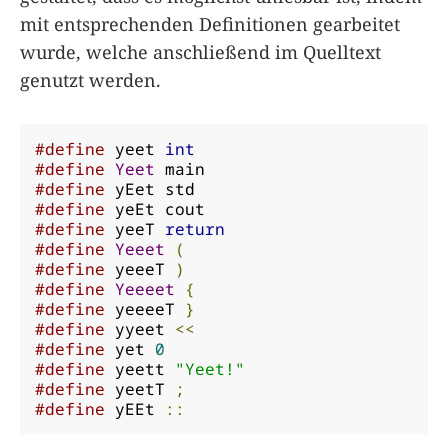
mit entsprechenden Definitionen gearbeitet
wurde, welche anschließend im Quelltext
genutzt werden.
#define
 yeet 
int
#define
Yeet
#define
#define
#define
 yeeT 
return
#define
Yeeet
(
#define
 yeeeT 
)
#define
Yeeeet
{
#define
 yeeeeT 
}
#define
 yyeet 
<<
#define
 yet 
0
#define
 yeett 
"Yeet!"
#define
 yeetT 
;
#define
 yEEt 
::