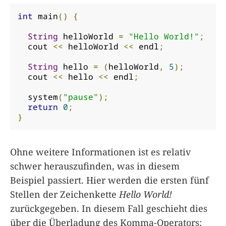
int
 main
()
{
String
 helloWorld 
=
"Hello World!"
;
  cout 
<<
 helloWorld 
<<
 endl
;
String
 hello 
=
(
helloWorld
,
5
);
  cout 
<<
 hello 
<<
 endl
;
  system
(
"pause"
);
return
0
;
}
Ohne weitere Informationen ist es relativ
schwer herauszufinden, was in diesem
Beispiel passiert. Hier werden die ersten fünf
Stellen der Zeichenkette
Hello World!
zurückgegeben. In diesem Fall geschieht dies
über die Überladung des Komma-Operators: