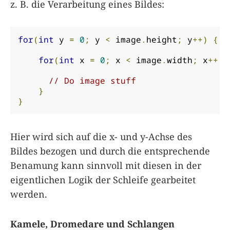
z. B. die Verarbeitung eines Bildes:
for
(
int
 y 
=
0
;
 y 
<
 image
.
height
;
 y
++)
{
for
(
int
 x 
=
0
;
 x 
<
 image
.
width
;
 x
++)
// Do image stuff
}
}
Hier wird sich auf die x- und y-Achse des
Bildes bezogen und durch die entsprechende
Benamung kann sinnvoll mit diesen in der
eigentlichen Logik der Schleife gearbeitet
werden.
Kamele, Dromedare und Schlangen