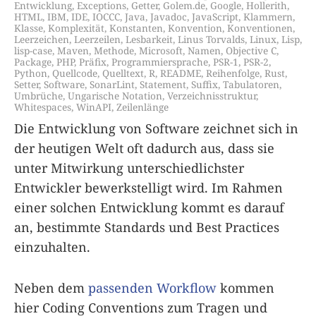
Entwicklung
,
Exceptions
,
Getter
,
Golem.de
,
Google
,
Hollerith
,
HTML
,
IBM
,
IDE
,
IOCCC
,
Java
,
Javadoc
,
JavaScript
,
Klammern
,
Klasse
,
Komplexität
,
Konstanten
,
Konvention
,
Konventionen
,
Leerzeichen
,
Leerzeilen
,
Lesbarkeit
,
Linus Torvalds
,
Linux
,
Lisp
,
lisp-case
,
Maven
,
Methode
,
Microsoft
,
Namen
,
Objective C
,
Package
,
PHP
,
Präfix
,
Programmiersprache
,
PSR-1
,
PSR-2
,
Python
,
Quellcode
,
Quelltext
,
R
,
README
,
Reihenfolge
,
Rust
,
Setter
,
Software
,
SonarLint
,
Statement
,
Suffix
,
Tabulatoren
,
Umbrüche
,
Ungarische Notation
,
Verzeichnisstruktur
,
Whitespaces
,
WinAPI
,
Zeilenlänge
Die Entwicklung von Software zeichnet sich in
der heutigen Welt oft dadurch aus, dass sie
unter Mitwirkung unterschiedlichster
Entwickler bewerkstelligt wird. Im Rahmen
einer solchen Entwicklung kommt es darauf
an, bestimmte Standards und Best Practices
einzuhalten.
Neben dem
passenden Workflow
kommen
hier Coding Conventions zum Tragen und