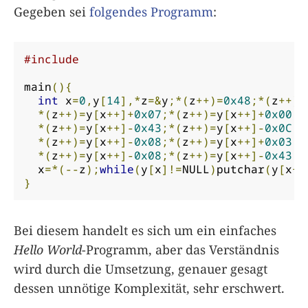
Gegeben sei
folgendes Programm
:
#include
main
(){
int
 x
=
0
,
y
[
14
],*
z
=&
y
;*(
z
++)=
0x48
;*(
z
++)=
*(
z
++)=
y
[
x
++]+
0x07
;*(
z
++)=
y
[
x
++]+
0x00
;*
*(
z
++)=
y
[
x
++]-
0x43
;*(
z
++)=
y
[
x
++]-
0x0C
;*
*(
z
++)=
y
[
x
++]-
0x08
;*(
z
++)=
y
[
x
++]+
0x03
;*
*(
z
++)=
y
[
x
++]-
0x08
;*(
z
++)=
y
[
x
++]-
0x43
;*
  x
=*(--
z
);
while
(
y
[
x
]!=
NULL
)
putchar
(
y
[
x
++
}
Bei diesem handelt es sich um ein einfaches
Hello World
-Programm, aber das Verständnis
wird durch die Umsetzung, genauer gesagt
dessen unnötige Komplexität, sehr erschwert.