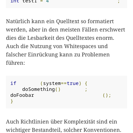
int
 test1 
=
4
;
Natürlich kann ein Quelltext so formatiert
werden, aber in den meisten Fällen erschwert
dies die Lesbarkeit des Quelltextes enorm.
Auch die Nutzung von Whitespaces und
falscher Einrückung kann zu Problemen
führen:
if
(
system
==
true
)
{
    doSomething
()
;
doFoobar                       
();
}
Auch Richtlinien über Komplexität sind ein
wichtiger Bestandteil, solcher Konventionen.