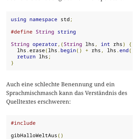
using
namespace
 std
;
#define
String
string
String
operator
,(
String
 lhs
,
int
 rhs
)
{
  lhs
.
erase
(
lhs
.
begin
()
+
 rhs
,
 lhs
.
end
())
return
 lhs
;
}
Auch eine schlechte Benennung und ein
Sprachmischmasch kann das Verständnis des
Quelltextes erschweren:
#include
gibHalloWeltAus
()