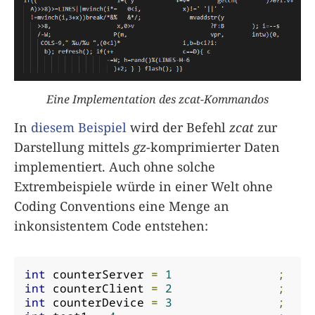
Eine Implementation des zcat-Kommandos
In
diesem Beispiel
wird der Befehl
zcat
zur
Darstellung mittels
gz
-komprimierter Daten
implementiert. Auch ohne solche
Extrembeispiele würde in einer Welt ohne
Coding Conventions eine Menge an
inkonsistentem Code entstehen:
int
 counterServer 
=
1
;
int
 counterClient 
=
2
;
int
 counterDevice 
=
3
;