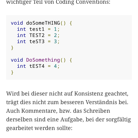
wichtiger Teil von Coding Conventions:
void
 doSomeTHING
()
{
int
 test1 
=
1
;
int
 TEST2 
=
2
;
int
 teST3 
=
3
;
}
void
DoSomething
()
{
int
 tEST4 
=
4
;
}
Wird bei dieser nicht auf Konsistenz geachtet,
trägt dies nicht zum besseren Verständnis bei.
Auch Kommentare, bzw. das Schreiben
derselben sind eine Aufgabe, bei der sorgfältig
gearbeitet werden sollte: