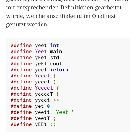
mit entsprechenden Definitionen gearbeitet
wurde, welche anschließend im Quelltext
genutzt werden.
#define
 yeet 
int
#define
Yeet
#define
#define
#define
 yeeT 
return
#define
Yeeet
(
#define
 yeeeT 
)
#define
Yeeeet
{
#define
 yeeeeT 
}
#define
 yyeet 
<<
#define
 yet 
0
#define
 yeett 
"Yeet!"
#define
 yeetT 
;
#define
 yEEt 
::