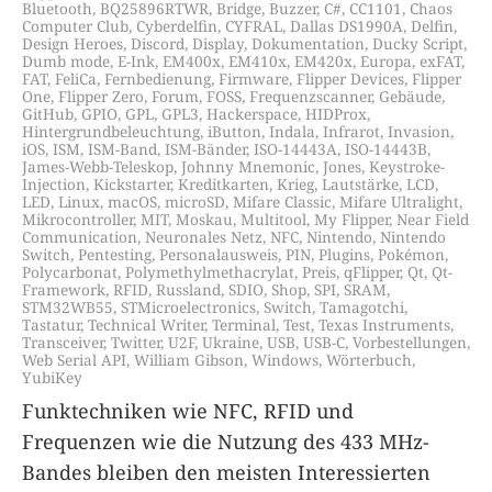
Bluetooth
,
BQ25896RTWR
,
Bridge
,
Buzzer
,
C#
,
CC1101
,
Chaos
Computer Club
,
Cyberdelfin
,
CYFRAL
,
Dallas DS1990A
,
Delfin
,
Design Heroes
,
Discord
,
Display
,
Dokumentation
,
Ducky Script
,
Dumb mode
,
E-Ink
,
EM400x
,
EM410x
,
EM420x
,
Europa
,
exFAT
,
FAT
,
FeliCa
,
Fernbedienung
,
Firmware
,
Flipper Devices
,
Flipper
One
,
Flipper Zero
,
Forum
,
FOSS
,
Frequenzscanner
,
Gebäude
,
GitHub
,
GPIO
,
GPL
,
GPL3
,
Hackerspace
,
HIDProx
,
Hintergrundbeleuchtung
,
iButton
,
Indala
,
Infrarot
,
Invasion
,
iOS
,
ISM
,
ISM-Band
,
ISM-Bänder
,
ISO-14443A
,
ISO-14443B
,
James-Webb-Teleskop
,
Johnny Mnemonic
,
Jones
,
Keystroke-
Injection
,
Kickstarter
,
Kreditkarten
,
Krieg
,
Lautstärke
,
LCD
,
LED
,
Linux
,
macOS
,
microSD
,
Mifare Classic
,
Mifare Ultralight
,
Mikrocontroller
,
MIT
,
Moskau
,
Multitool
,
My Flipper
,
Near Field
Communication
,
Neuronales Netz
,
NFC
,
Nintendo
,
Nintendo
Switch
,
Pentesting
,
Personalausweis
,
PIN
,
Plugins
,
Pokémon
,
Polycarbonat
,
Polymethylmethacrylat
,
Preis
,
qFlipper
,
Qt
,
Qt-
Framework
,
RFID
,
Russland
,
SDIO
,
Shop
,
SPI
,
SRAM
,
STM32WB55
,
STMicroelectronics
,
Switch
,
Tamagotchi
,
Tastatur
,
Technical Writer
,
Terminal
,
Test
,
Texas Instruments
,
Transceiver
,
Twitter
,
U2F
,
Ukraine
,
USB
,
USB-C
,
Vorbestellungen
,
Web Serial API
,
William Gibson
,
Windows
,
Wörterbuch
,
YubiKey
Funktechniken wie NFC, RFID und
Frequenzen wie die Nutzung des 433 MHz-
Bandes bleiben den meisten Interessierten