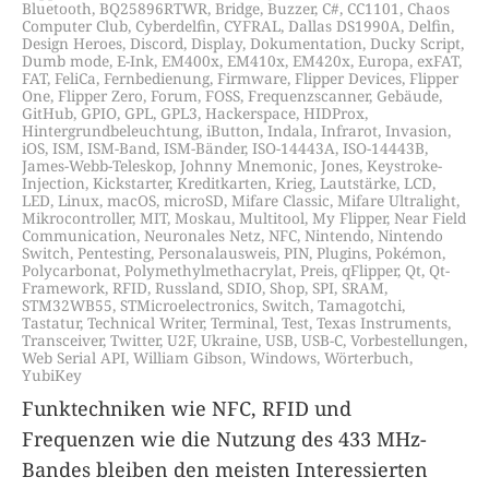
Bluetooth
,
BQ25896RTWR
,
Bridge
,
Buzzer
,
C#
,
CC1101
,
Chaos
Computer Club
,
Cyberdelfin
,
CYFRAL
,
Dallas DS1990A
,
Delfin
,
Design Heroes
,
Discord
,
Display
,
Dokumentation
,
Ducky Script
,
Dumb mode
,
E-Ink
,
EM400x
,
EM410x
,
EM420x
,
Europa
,
exFAT
,
FAT
,
FeliCa
,
Fernbedienung
,
Firmware
,
Flipper Devices
,
Flipper
One
,
Flipper Zero
,
Forum
,
FOSS
,
Frequenzscanner
,
Gebäude
,
GitHub
,
GPIO
,
GPL
,
GPL3
,
Hackerspace
,
HIDProx
,
Hintergrundbeleuchtung
,
iButton
,
Indala
,
Infrarot
,
Invasion
,
iOS
,
ISM
,
ISM-Band
,
ISM-Bänder
,
ISO-14443A
,
ISO-14443B
,
James-Webb-Teleskop
,
Johnny Mnemonic
,
Jones
,
Keystroke-
Injection
,
Kickstarter
,
Kreditkarten
,
Krieg
,
Lautstärke
,
LCD
,
LED
,
Linux
,
macOS
,
microSD
,
Mifare Classic
,
Mifare Ultralight
,
Mikrocontroller
,
MIT
,
Moskau
,
Multitool
,
My Flipper
,
Near Field
Communication
,
Neuronales Netz
,
NFC
,
Nintendo
,
Nintendo
Switch
,
Pentesting
,
Personalausweis
,
PIN
,
Plugins
,
Pokémon
,
Polycarbonat
,
Polymethylmethacrylat
,
Preis
,
qFlipper
,
Qt
,
Qt-
Framework
,
RFID
,
Russland
,
SDIO
,
Shop
,
SPI
,
SRAM
,
STM32WB55
,
STMicroelectronics
,
Switch
,
Tamagotchi
,
Tastatur
,
Technical Writer
,
Terminal
,
Test
,
Texas Instruments
,
Transceiver
,
Twitter
,
U2F
,
Ukraine
,
USB
,
USB-C
,
Vorbestellungen
,
Web Serial API
,
William Gibson
,
Windows
,
Wörterbuch
,
YubiKey
Funktechniken wie NFC, RFID und
Frequenzen wie die Nutzung des 433 MHz-
Bandes bleiben den meisten Interessierten