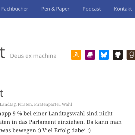
Fachbücher
Pen & Paper
Podcast
Kontakt
t
Deus ex machina
t
Landtag
,
Piraten
,
Piratenpartei
,
Wahl
Knapp 9 % bei einer Landtagswahl sind nicht
iraten in das Parlament einziehen. Da kann man
twas bewegen :) Viel Erfolg dabei :)