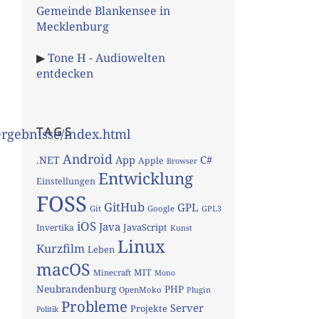
Gemeinde Blankensee in
Mecklenburg
▶
Tone H - Audiowelten
entdecken
TAGS
rgebnisse/index.html
Android
App
C#
.NET
Apple
Browser
Entwicklung
Einstellungen
FOSS
GitHub
GPL
Git
Google
GPL3
iOS
Java
JavaScript
Invertika
Kunst
Linux
Kurzfilm
Leben
macOS
MIT
Minecraft
Mono
Neubrandenburg
PHP
OpenMoko
Plugin
Probleme
Server
Projekte
Politik