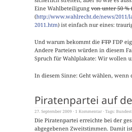
sicherlich streiten, aber so wie es a
Eine Wahlbeteiligung
von unter 50 % (
(
http://www.wahlrecht.de/news/2011
2011.htm
) ist einfach nur eines: trauri
Und warum bekommt die
FTP
FDP eig
Andere Parteien würden in diesem Fa
Spruch für Wahlplakate: Wir wollen 
In diesem Sinne: Geht wählen, wenn d
Piratenpartei auf d
27. September 2009
1 Kommentar
Tags:
Bundest
Die Piratenpartei erreichte bei der g
abgegebenen Zweitstimmen. Damit ist 