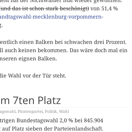
ussieht hat der Nichtwähler mal wieder gewonnen.
und das ist schon stark beschönigt)
von 51,4 %
/landtagswahl-mecklenburg-vorpommern-
g.
entlich einen Balken bei schwachen drei Prozent.
ll auch keinen bekommen. Das wäre doch mal ein
unseren eignen Balken.
ie Wahl vor der Tür steht.
em 7ten Platz
agswahl
,
Piratenpartei
,
Politik
,
Wahl
estrigen Bundestagswahl 2,0 % bei 845.904
auf Platz sieben der Parteienlandschaft.