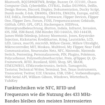
Bluetooth
,
BQ25896RTWR
,
Bridge
,
Buzzer
,
C#
,
CC1101
,
Chaos
Computer Club
,
Cyberdelfin
,
CYFRAL
,
Dallas DS1990A
,
Delfin
,
Design Heroes
,
Discord
,
Display
,
Dokumentation
,
Ducky Script
,
Dumb mode
,
E-Ink
,
EM400x
,
EM410x
,
EM420x
,
Europa
,
exFAT
,
FAT
,
FeliCa
,
Fernbedienung
,
Firmware
,
Flipper Devices
,
Flipper
One
,
Flipper Zero
,
Forum
,
FOSS
,
Frequenzscanner
,
Gebäude
,
GitHub
,
GPIO
,
GPL
,
GPL3
,
Hackerspace
,
HIDProx
,
Hintergrundbeleuchtung
,
iButton
,
Indala
,
Infrarot
,
Invasion
,
iOS
,
ISM
,
ISM-Band
,
ISM-Bänder
,
ISO-14443A
,
ISO-14443B
,
James-Webb-Teleskop
,
Johnny Mnemonic
,
Jones
,
Keystroke-
Injection
,
Kickstarter
,
Kreditkarten
,
Krieg
,
Lautstärke
,
LCD
,
LED
,
Linux
,
macOS
,
microSD
,
Mifare Classic
,
Mifare Ultralight
,
Mikrocontroller
,
MIT
,
Moskau
,
Multitool
,
My Flipper
,
Near Field
Communication
,
Neuronales Netz
,
NFC
,
Nintendo
,
Nintendo
Switch
,
Pentesting
,
Personalausweis
,
PIN
,
Plugins
,
Pokémon
,
Polycarbonat
,
Polymethylmethacrylat
,
Preis
,
qFlipper
,
Qt
,
Qt-
Framework
,
RFID
,
Russland
,
SDIO
,
Shop
,
SPI
,
SRAM
,
STM32WB55
,
STMicroelectronics
,
Switch
,
Tamagotchi
,
Tastatur
,
Technical Writer
,
Terminal
,
Test
,
Texas Instruments
,
Transceiver
,
Twitter
,
U2F
,
Ukraine
,
USB
,
USB-C
,
Vorbestellungen
,
Web Serial API
,
William Gibson
,
Windows
,
Wörterbuch
,
YubiKey
Funktechniken wie NFC, RFID und
Frequenzen wie die Nutzung des 433 MHz-
Bandes bleiben den meisten Interessierten