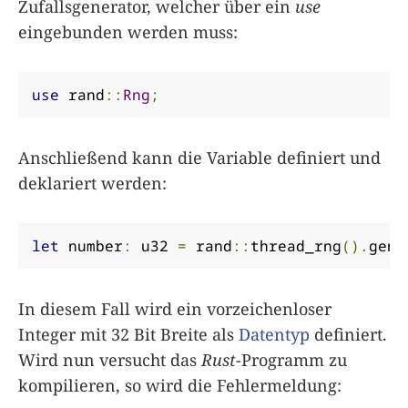
Zufallsgenerator, welcher über ein
use
eingebunden werden muss:
use
 rand
::
Rng
;
Anschließend kann die Variable definiert und
deklariert werden:
let
 number
:
 u32 
=
 rand
::
thread_rng
().
gen_
In diesem Fall wird ein vorzeichenloser
Integer mit 32 Bit Breite als
Datentyp
definiert.
Wird nun versucht das
Rust
-Programm zu
kompilieren, so wird die Fehlermeldung: