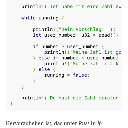
    println
!(
"Ich habe mir eine Zahl zwis
while
 running 
{
        println
!(
"Dein Vorschlag: "
);
let
 user_number
:
 u32 
=
 read
!();
if
 number 
>
 user_number 
{
            println
!(
"Meine Zahl ist größ
}
else
if
 number 
<
 user_number 
{
            println
!(
"Meine Zahl ist klei
}
else
{
            running 
=
false
;
}
}
    println
!(
"Du hast die Zahl erraten. E
}
Hervorzuheben ist, das unter
Rust
in
if
-