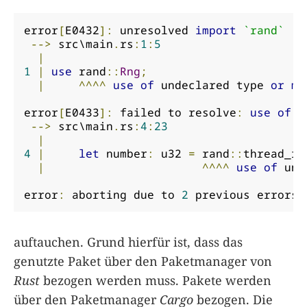
error
[
E0432
]:
 unresolved 
import
`rand`
-->
 src\main
.
rs
:
1
:
5
|
1
|
use
 rand
::
Rng
;
|
^^^^
use
of
 undeclared type 
or
mo
error
[
E0433
]:
 failed to resolve
:
use
of
 u
-->
 src\main
.
rs
:
4
:
23
|
4
|
let
 number
:
 u32 
=
 rand
::
thread_rn
|
^^^^
use
of
 und
error
:
 aborting due to 
2
 previous errors
auftauchen. Grund hierfür ist, dass das
genutzte Paket über den Paketmanager von
Rust
bezogen werden muss. Pakete werden
über den Paketmanager
Cargo
bezogen. Die