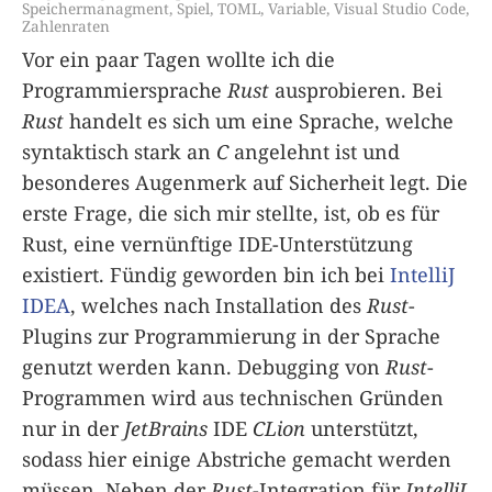
Speichermanagment
,
Spiel
,
TOML
,
Variable
,
Visual Studio Code
,
Zahlenraten
Vor ein paar Tagen wollte ich die
Programmiersprache
Rust
ausprobieren. Bei
Rust
handelt es sich um eine Sprache, welche
syntaktisch stark an
C
angelehnt ist und
besonderes Augenmerk auf Sicherheit legt. Die
erste Frage, die sich mir stellte, ist, ob es für
Rust, eine vernünftige IDE-Unterstützung
existiert. Fündig geworden bin ich bei
IntelliJ
IDEA
, welches nach Installation des
Rust
-
Plugins zur Programmierung in der Sprache
genutzt werden kann. Debugging von
Rust
-
Programmen wird aus technischen Gründen
nur in der
JetBrains
IDE
CLion
unterstützt,
sodass hier einige Abstriche gemacht werden
müssen. Neben der
Rust
-Integration für
IntelliJ