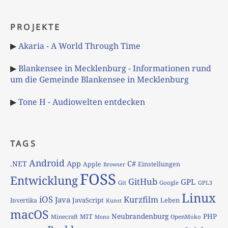
PROJEKTE
▶
Akaria - A World Through Time
▶
Blankensee in Mecklenburg - Informationen rund
um die Gemeinde Blankensee in Mecklenburg
▶
Tone H - Audiowelten entdecken
TAGS
Android
App
C#
.NET
Apple
Einstellungen
Browser
FOSS
Entwicklung
GitHub
GPL
Git
Google
GPL3
Linux
iOS
Kurzfilm
Java
JavaScript
Leben
Invertika
Kunst
macOS
Neubrandenburg
PHP
MIT
Minecraft
OpenMoko
Mono