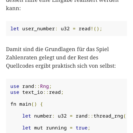
kann:
let
 user_number
:
 u32 
=
 read
!();
Damit sind die Grundlagen für das Spiel
Zahlenraten gelegt und der Rest des
Quellcodes ergibt praktisch sich von selbst:
use
 rand
::
Rng
;
use
 text_io
::
read
;
fn main
()
{
let
 number
:
 u32 
=
 rand
::
thread_rng
().
let
 mut running 
=
true
;