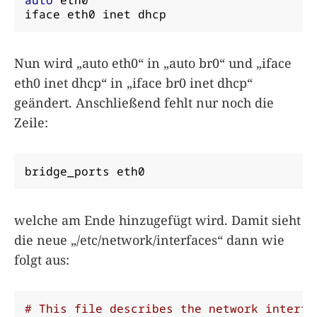
iface eth0 inet dhcp
Nun wird „auto eth0“ in „auto br0“ und „iface
eth0 inet dhcp“ in „iface br0 inet dhcp“
geändert. Anschließend fehlt nur noch die
Zeile:
bridge_ports eth0
welche am Ende hinzugefügt wird. Damit sieht
die neue „/etc/network/interfaces“ dann wie
folgt aus:
# This file describes the network interfa