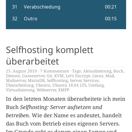
Selfhosting komplett
überarbeitet
25. August 2019
7 Kommentare
Tags:
Aktualisierung
,
Buch
,
Dienste
,
Gameserver
,
Git
,
KVM
,
Let’s Encrypt
,
Linux
,
Mail
,
Mailserver
,
MariaDB
,
Selfhosting
,
Server
,
Services
,
Überarbeitung
,
Ubuntu
,
Ubuntu 18.04 LTS
,
Umfang
,
Virtualisierung
,
Webserver
,
XMPP
In den letzten Monaten überarbeitete ich mein
Buch
Selfhosting: Server aufsetzen und
betreiben
. Wie der Name es andeutet, handelt
das Buch vom Betrieb eines eigenen Servers.
Im Grunde geht es darum einen Server und