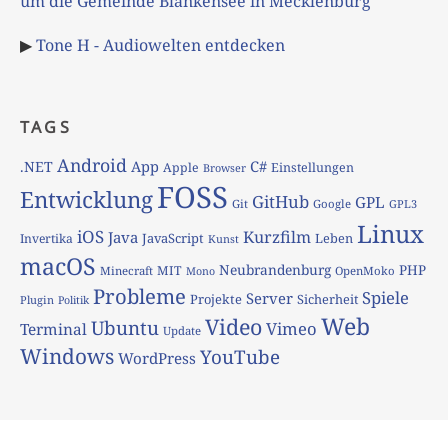
um die Gemeinde Blankensee in Mecklenburg
▶
Tone H - Audiowelten entdecken
TAGS
Android
App
C#
.NET
Apple
Einstellungen
Browser
FOSS
Entwicklung
GitHub
GPL
Git
Google
GPL3
Linux
iOS
Kurzfilm
Java
JavaScript
Leben
Invertika
Kunst
macOS
Neubrandenburg
PHP
MIT
Minecraft
OpenMoko
Mono
Probleme
Spiele
Server
Projekte
Sicherheit
Plugin
Politik
Web
Video
Ubuntu
Vimeo
Terminal
Update
Windows
YouTube
WordPress