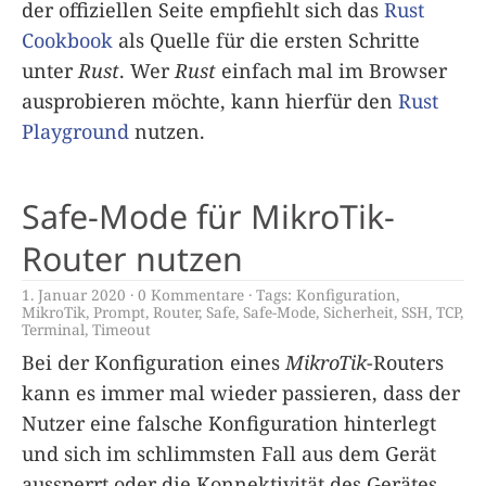
der offiziellen Seite empfiehlt sich das
Rust
Cookbook
als Quelle für die ersten Schritte
unter
Rust
. Wer
Rust
einfach mal im Browser
ausprobieren möchte, kann hierfür den
Rust
Playground
nutzen.
Safe-Mode für MikroTik-
Router nutzen
1. Januar 2020
0 Kommentare
Tags:
Konfiguration
,
MikroTik
,
Prompt
,
Router
,
Safe
,
Safe-Mode
,
Sicherheit
,
SSH
,
TCP
,
Terminal
,
Timeout
Bei der Konfiguration eines
MikroTik
-Routers
kann es immer mal wieder passieren, dass der
Nutzer eine falsche Konfiguration hinterlegt
und sich im schlimmsten Fall aus dem Gerät
aussperrt oder die Konnektivität des Gerätes