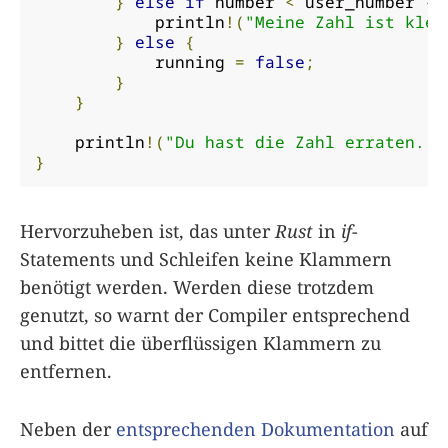
}
else
if
 number 
<
 user_number 
{
            println
!(
"Meine Zahl ist klei
}
else
{
            running 
=
false
;
}
}
    println
!(
"Du hast die Zahl erraten. E
}
Hervorzuheben ist, das unter
Rust
in
if
-
Statements und Schleifen keine Klammern
benötigt werden. Werden diese trotzdem
genutzt, so warnt der Compiler entsprechend
und bittet die überflüssigen Klammern zu
entfernen.
Neben der
entsprechenden Dokumentation
auf