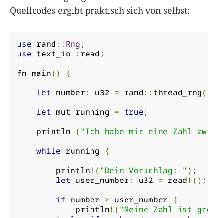
Quellcodes ergibt praktisch sich von selbst:
use
 rand
::
Rng
;
use
 text_io
::
read
;
fn main
()
{
let
 number
:
 u32 
=
 rand
::
thread_rng
().
let
 mut running 
=
true
;
    println
!(
"Ich habe mir eine Zahl zwis
while
 running 
{
        println
!(
"Dein Vorschlag: "
);
let
 user_number
:
 u32 
=
 read
!();
if
 number 
>
 user_number 
{
            println
!(
"Meine Zahl ist größ