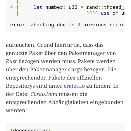
|
4
|
let
 number
:
 u32 
=
 rand
::
thread_rn
|
^^^^
use
of
 und
error
:
 aborting due to 
2
 previous errors
auftauchen. Grund hierfür ist, dass das
genutzte Paket über den Paketmanager von
Rust
bezogen werden muss. Pakete werden
über den Paketmanager
Cargo
bezogen. Die
entsprechenden Pakete des offiziellen
Repositorys sind unter
crates.io
zu finden. In
der Datei
Cargo.toml
müssen die
entsprechenden Abhängigkeiten eingebunden
werden:
[
dependencies
]