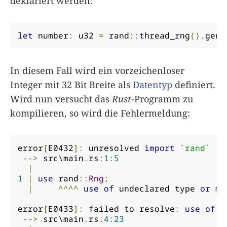
deklariert werden:
let
 number
:
 u32 
=
 rand
::
thread_rng
().
gen_
In diesem Fall wird ein vorzeichenloser
Integer mit 32 Bit Breite als
Datentyp
definiert.
Wird nun versucht das
Rust
-Programm zu
kompilieren, so wird die Fehlermeldung:
error
[
E0432
]:
 unresolved 
import
`rand`
-->
 src\main
.
rs
:
1
:
5
|
1
|
use
 rand
::
Rng
;
|
^^^^
use
of
 undeclared type 
or
mo
error
[
E0433
]:
 failed to resolve
:
use
of
 u
-->
 src\main
.
rs
:
4
:
23