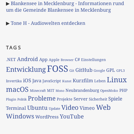
▶
Blankensee in Mecklenburg - Informationen rund
um die Gemeinde Blankensee in Mecklenburg
▶
Tone H - Audiowelten entdecken
TAGS
Android
App
C#
.NET
Apple
Einstellungen
Browser
FOSS
Entwicklung
GitHub
GPL
Git
Google
GPL3
Linux
iOS
Kurzfilm
Java
JavaScript
Leben
Invertika
Kunst
macOS
Neubrandenburg
PHP
MIT
Minecraft
OpenMoko
Mono
Probleme
Spiele
Server
Projekte
Sicherheit
Plugin
Politik
Web
Video
Ubuntu
Vimeo
Terminal
Update
Windows
YouTube
WordPress