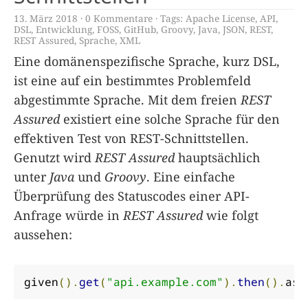
13. März 2018
0 Kommentare
Tags:
Apache License
,
API
,
DSL
,
Entwicklung
,
FOSS
,
GitHub
,
Groovy
,
Java
,
JSON
,
REST
,
REST Assured
,
Sprache
,
XML
Eine domänenspezifische Sprache, kurz DSL,
ist eine auf ein bestimmtes Problemfeld
abgestimmte Sprache. Mit dem freien
REST
Assured
existiert eine solche Sprache für den
effektiven Test von REST-Schnittstellen.
Genutzt wird
REST Assured
hauptsächlich
unter
Java
und
Groovy
. Eine einfache
Überprüfung des Statuscodes einer API-
Anfrage würde in
REST Assured
wie folgt
aussehen:
given
().
get
(
"api.example.com"
).
then
().
ass