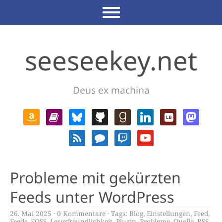
seeseekey.net
Deus ex machina
Probleme mit gekürzten
Feeds unter WordPress
26. Mai 2025
0 Kommentare
Tags:
Blog
,
Einstellungen
,
Feed
,
Feeds
,
FOSS
,
Leserfreundlichkeit
,
Plugin
,
Probleme
,
Quelle
,
RSS
,