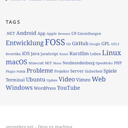
TAGS
Android
App
C#
.NET
Apple
Einstellungen
Browser
FOSS
Entwicklung
GitHub
GPL
Git
Google
GPL3
Linux
iOS
Kurzfilm
Java
JavaScript
Leben
Invertika
Kunst
macOS
Neubrandenburg
PHP
MIT
Minecraft
OpenMoko
Mono
Probleme
Spiele
Server
Projekte
Sicherheit
Plugin
Politik
Web
Video
Ubuntu
Vimeo
Terminal
Update
Windows
YouTube
WordPress
seeseekey.net – Deus ex machina