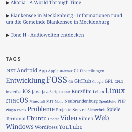
▶
Akaria - A World Through Time
▶
Blankensee in Mecklenburg - Informationen rund
um die Gemeinde Blankensee in Mecklenburg
▶
Tone H - Audiowelten entdecken
TAGS
Android
App
C#
.NET
Apple
Einstellungen
Browser
FOSS
Entwicklung
GitHub
GPL
Git
Google
GPL3
Linux
iOS
Kurzfilm
Java
JavaScript
Leben
Invertika
Kunst
macOS
Neubrandenburg
PHP
MIT
Minecraft
OpenMoko
Mono
Probleme
Spiele
Server
Projekte
Sicherheit
Plugin
Politik
Web
Video
Ubuntu
Vimeo
Terminal
Update
Windows
YouTube
WordPress