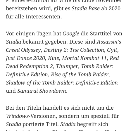
Premiere-Edition ab Mitte bis Ende November
bereitstehen wird, gibt es
Stadia Base
ab 2020
für alle Interessenten.
Vor einigen Tagen hat
Google
die Starttitel von
Stadia
bekannt gegeben. Diese sind
Assassin’s
Creed Odyssey
,
Destiny 2: The Collection
,
Gylt
,
Just Dance 2020
,
Kine
,
Mortal Kombat 11
,
Red
Dead Redemption 2
,
Thumper
,
Tomb Raider:
Definitive Edition
,
Rise of the Tomb Raider
,
Shadow of the Tomb Raider: Definitive Edition
und
Samurai Showdown
.
Bei den Titeln handelt es sich nicht um die
Windows
-Versionen, sondern um speziell für
Stadia
portierte Titel.
Stadia
begreift sich