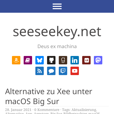
seeseekey.net
Deus ex machina
Alternative zu Xee unter
macOS Big Sur
28. Januar 2021
0 Kommentare
Tags:
Aktualisierung
,
Alternative
,
App
,
Appstore
,
Big Sur
,
Bildbetrachter
,
macOS
,