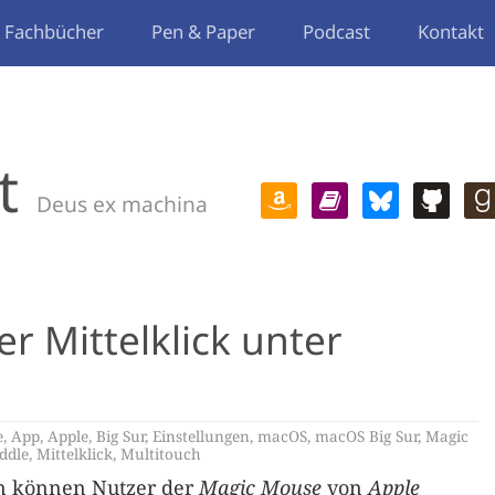
Fachbücher
Pen & Paper
Podcast
Kontakt
t
Deus ex machina
 Mittelklick unter
e
,
App
,
Apple
,
Big Sur
,
Einstellungen
,
macOS
,
macOS Big Sur
,
Magic
ddle
,
Mittelklick
,
Multitouch
n können Nutzer der
Magic Mouse
von
Apple