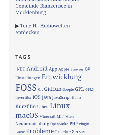
Gemeinde Blankensee in
Mecklenburg
▶
Tone H - Audiowelten
entdecken
TAGS
Android
App
C#
.NET
Apple
Browser
Entwicklung
Einstellungen
FOSS
GitHub
GPL
Git
Google
GPL3
iOS
Java
JavaScript
Invertika
Kunst
Linux
Kurzfilm
Leben
macOS
MIT
Minecraft
Mono
Neubrandenburg
PHP
OpenMoko
Plugin
Probleme
Server
Projekte
Politik