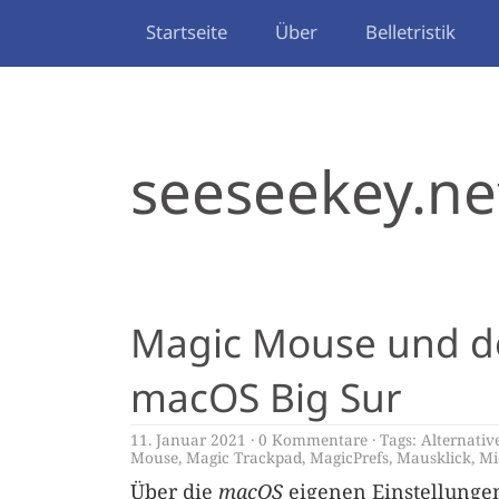
Startseite
Über
Belletristik
seeseekey.ne
Magic Mouse und der
macOS Big Sur
11. Januar 2021
0 Kommentare
Tags:
Alternativ
Mouse
,
Magic Trackpad
,
MagicPrefs
,
Mausklick
,
Mi
Über die
macOS
eigenen Einstellunge