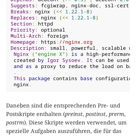
Suggests
:
 fcgiwrap
,
 nginx
-
doc
,
 ssl
-
Breaks
:
 nginx 
(<<
1.22
.
1
-
8
)
Replaces
:
 nginx 
(<<
1.22
.
1
-
8
)
Section
:
Priority
:
Multi
-
Arch
:
Homepage
:
 https
:
//nginx.org
Description
:
 small
,
 powerful
,
 scalable we
Nginx
(
"engine X"
)
is
 a high
-
performance
 created 
by
Igor
Sysoev
.
It
 can be used b
and
as
 a proxy to reduce the load on bac
.
This
package
 contains 
base
 configuration
 nginx
.
Daneben sind die entsprechenden Pre- und
Postskripte enthalten (
preinst
,
postinst
,
prerm
,
postrm
). Diese Skripte werden verwendet, um
spezielle Aufgaben auszuführen, die für das