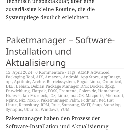
Technisch unspektakulär, aber eine
zuverlässige kleine Routine, die die
Systempflege deutlich erleichtert.
Paketmanager – Software-
Installation und
Aktualisierung
15. April 2024
0 Kommentare
Tags:
ACMP
,
Advanced
Packaging Tool
,
AIX
,
Amazon
,
Android
,
App Store
,
AppImage
,
apt
,
Aptitude
,
Archiv
,
Betriebssystem
,
Bogus Linux
,
Canonical
,
DEB
,
Debian
,
Debian Package Manager
,
DNF
,
Docker
,
dpkg
,
Entwicklung
,
Flatpak
,
FOSS
,
Frontend
,
Golem.de
,
Homebrew
,
Huawei
,
Ian Murdock
,
iOS
,
Linux
,
macOS
,
Macports
,
Microsoft
,
Nginx
,
Nix
,
NixOS
,
Paketmanager
,
Palm
,
Podman
,
Red Hat
Linux
,
Repository
,
RPM
,
Rust
,
Samsung
,
SMIT
,
Snap
,
StopAlop
,
Synaptic
,
Ubuntu
,
Windows
,
YUM
Paketmanager haben den Prozess der
Software-Installation und Aktualisierung