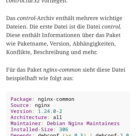
control.tar.xz
vorliegen.
Das
control
-Archiv enthält mehrere wichtige
Dateien. Die erste Datei ist die Datei
control
.
Diese enthält Informationen über das Paket
wie Paketname, Version, Abhängigkeiten,
Konflikte, Beschreibung und mehr.
Für das Paket
nginx-common
sieht diese Datei
beispielhaft wie folgt aus:
Package
:
 nginx
-
Source
:
Version
:
1.24
.
0
-
2
Architecture
:
Maintainer
:
Debian
Nginx
Maintainers
Installed
-
Size
:
306
Depends
:
 debconf 
(>=
0.5
)
|
 debconf
-
2.0
,
 