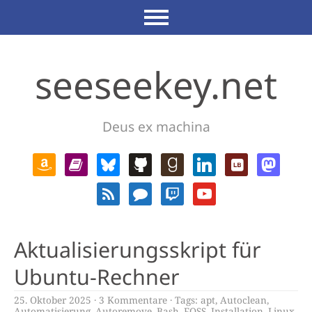
seeseekey.net
Deus ex machina
Aktualisierungsskript für
Ubuntu-Rechner
25. Oktober 2025
3 Kommentare
Tags:
apt
,
Autoclean
,
Automatisierung
,
Autoremove
,
Bash
,
FOSS
,
Installation
,
Linux
,