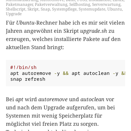
Paketmanager
,
Paketverwaltung
,
Selfhosting
,
Serverwartung
,
Shellscript
,
Skript
,
Snap
,
Systempflege
,
Systemupdate
,
Ubuntu
,
Upgrade
Für
Ubuntu
-Rechner habe ich es mir seit vielen
Jahren angewöhnt ein Skript
upgrade.sh
zu
erzeugen, welches installierte Pakete auf den
aktuellen Stand bringt:
#!/bin/sh
apt autoremove 
-
y 
&&
 apt autoclean 
-
y 
&&
 
snap refresh
Bei
apt
wird
autoremove
und
autoclean
vor
und nach dem Upgrade aufgerufen, um bei
Systemen mit wenig Speicherplatz für
möglichst viel freien Platz zu sorgen.