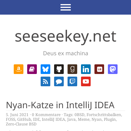
seeseekey.net
Deus ex machina
Nyan-Katze in IntelliJ IDEA
5. Juni 2021
0 Kommentare
Tags:
0BSD
,
Fortschrittsbalken
,
FOSS
,
GitHub
,
IDE
,
IntelliJ IDEA
,
Java
,
Meme
,
Nyan
,
Plugin
,
Zero-Clause BSD