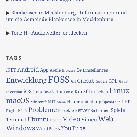
▶
Blankensee in Mecklenburg - Informationen rund
um die Gemeinde Blankensee in Mecklenburg
▶
Tone H - Audiowelten entdecken
TAGS
Android
App
C#
.NET
Apple
Einstellungen
Browser
FOSS
Entwicklung
GitHub
GPL
Git
Google
GPL3
Linux
iOS
Kurzfilm
Java
JavaScript
Leben
Invertika
Kunst
macOS
Neubrandenburg
PHP
MIT
Minecraft
OpenMoko
Mono
Probleme
Spiele
Server
Projekte
Sicherheit
Plugin
Politik
Web
Video
Ubuntu
Vimeo
Terminal
Update
Windows
YouTube
WordPress