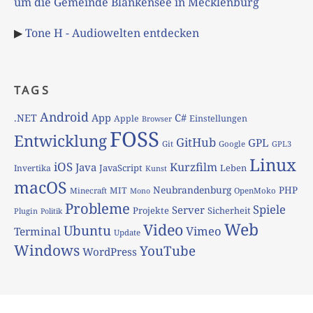
um die Gemeinde Blankensee in Mecklenburg
▶
Tone H - Audiowelten entdecken
TAGS
Android
App
C#
.NET
Apple
Einstellungen
Browser
FOSS
Entwicklung
GitHub
GPL
Git
Google
GPL3
Linux
iOS
Kurzfilm
Java
JavaScript
Leben
Invertika
Kunst
macOS
Neubrandenburg
PHP
MIT
Minecraft
OpenMoko
Mono
Probleme
Spiele
Server
Projekte
Sicherheit
Plugin
Politik
Web
Video
Ubuntu
Vimeo
Terminal
Update
Windows
YouTube
WordPress