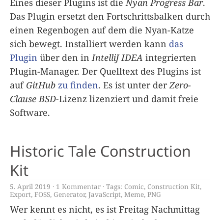
Eines dieser Plugins ist die
Nyan Progress Bar
.
Das Plugin ersetzt den Fortschrittsbalken durch
einen Regenbogen auf dem die Nyan-Katze
sich bewegt. Installiert werden kann
das
Plugin
über den in
IntelliJ IDEA
integrierten
Plugin-Manager. Der Quelltext des Plugins ist
auf
GitHub
zu finden
. Es ist unter der
Zero-
Clause BSD
-Lizenz lizenziert und damit freie
Software.
Historic Tale Construction
Kit
5. April 2019
1 Kommentar
Tags:
Comic
,
Construction Kit
,
Export
,
FOSS
,
Generator
,
JavaScript
,
Meme
,
PNG
Wer kennt es nicht, es ist Freitag Nachmittag