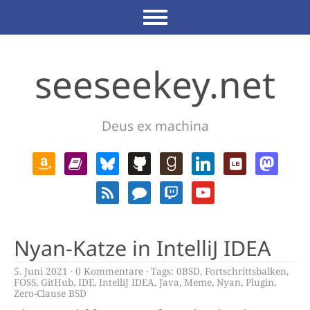
seeseekey.net
Deus ex machina
Nyan-Katze in IntelliJ IDEA
5. Juni 2021
0 Kommentare
Tags:
0BSD
,
Fortschrittsbalken
,
FOSS
,
GitHub
,
IDE
,
IntelliJ IDEA
,
Java
,
Meme
,
Nyan
,
Plugin
,
Zero-Clause BSD