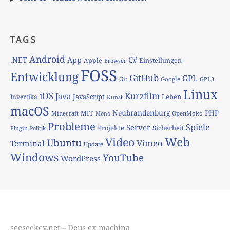
TAGS
Android
App
C#
.NET
Apple
Einstellungen
Browser
FOSS
Entwicklung
GitHub
GPL
Git
Google
GPL3
Linux
iOS
Kurzfilm
Java
JavaScript
Leben
Invertika
Kunst
macOS
Neubrandenburg
PHP
MIT
Minecraft
OpenMoko
Mono
Probleme
Spiele
Server
Projekte
Sicherheit
Plugin
Politik
Web
Video
Ubuntu
Vimeo
Terminal
Update
Windows
YouTube
WordPress
seeseekey.net – Deus ex machina