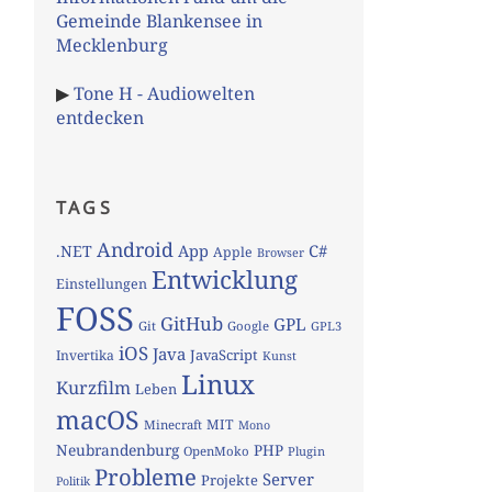
Gemeinde Blankensee in
Mecklenburg
▶
Tone H - Audiowelten
entdecken
TAGS
Android
App
C#
.NET
Apple
Browser
Entwicklung
Einstellungen
FOSS
GitHub
GPL
Git
Google
GPL3
iOS
Java
JavaScript
Invertika
Kunst
Linux
Kurzfilm
Leben
macOS
MIT
Minecraft
Mono
Neubrandenburg
PHP
OpenMoko
Plugin
Probleme
Server
Projekte
Politik