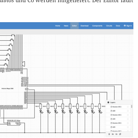
uinos
und Co werden mitgeliefert. Der Editor läuft