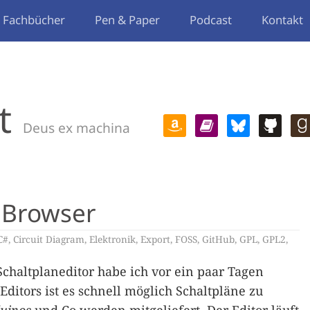
Fachbücher
Pen & Paper
Podcast
Kontakt
t
Deus ex machina
 Browser
C#
,
Circuit Diagram
,
Elektronik
,
Export
,
FOSS
,
GitHub
,
GPL
,
GPL2
,
chaltplaneditor habe ich vor ein paar Tagen
Editors ist es schnell möglich Schaltpläne zu