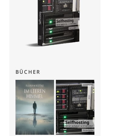
ll
-
ssh
-
key
BÜCHER