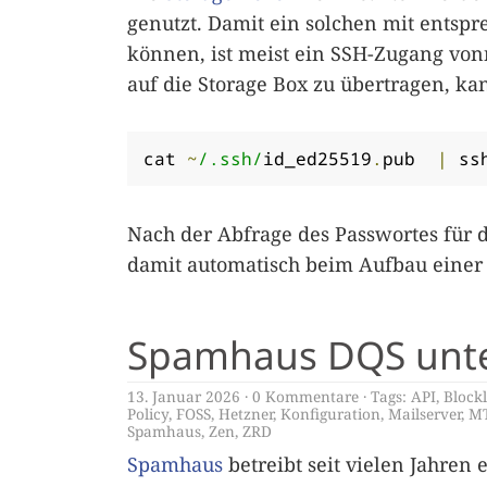
genutzt. Damit ein solchen mit ents
können, ist meist ein SSH-Zugang von
auf die Storage Box zu übertragen, ka
cat 
~
/.ssh/
id_ed25519
.
pub  
|
 ss
Nach der Abfrage des Passwortes für 
damit automatisch beim Aufbau einer
Spamhaus DQS unter
13. Januar 2026
0 Kommentare
Tags:
API
,
Blockl
Policy
,
FOSS
,
Hetzner
,
Konfiguration
,
Mailserver
,
M
Spamhaus
,
Zen
,
ZRD
Spamhaus
betreibt seit vielen Jahren 