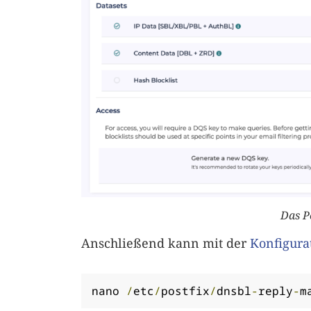
Das P
Anschließend kann mit der
Konfigurat
nano 
/
etc
/
postfix
/
dnsbl
-
reply
-
m