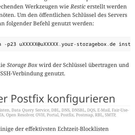
prechenden Werkzeugen wie
Restic
erstellt werden
nöten. Um den öffentlichen Schlüssel des Servers
nn folgender Befehl genutzt werden:
h 
-
p23 
uXXXXX@uXXXXX
.
your
-
storagebox
.
de
 insta
die
Storage Box
wird der Schlüssel übertragen und
 SSH-Verbindung genutzt.
 Postfix konfigurieren
isten
,
Data Query Service
,
DBL
,
DNS
,
DNSBL
,
DQS
,
E-Mail
,
Fair-Use-
TA
,
Open Resolver
,
OVH
,
Portal
,
Postfix
,
Postmap
,
RBL
,
SMTP
,
einige der effektivsten Echtzeit-Blocklisten