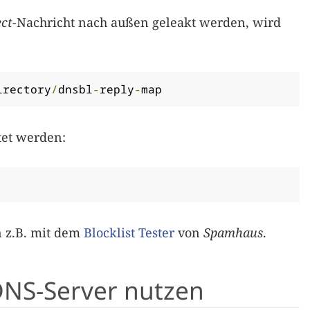
ect
-Nachricht nach außen geleakt werden, wird
irectory
/
dnsbl
-
reply
-
map
tet werden:
 z.B. mit dem
Blocklist Tester
von
Spamhaus
.
DNS-Server nutzen