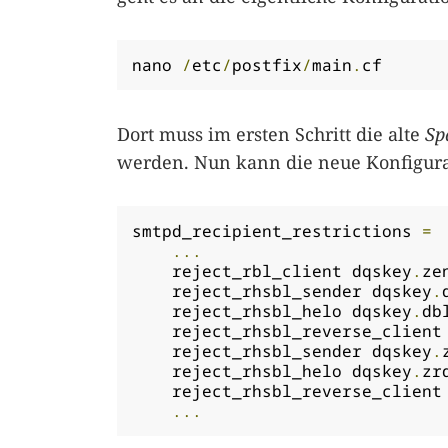
nano 
/
etc
/
postfix
/
main
.
cf
Dort muss im ersten Schritt die alte
Sp
werden. Nun kann die neue Konfigura
smtpd_recipient_restrictions 
=
...
    reject_rbl_client dqskey
.
ze
    reject_rhsbl_sender dqskey
.
    reject_rhsbl_helo dqskey
.
db
    reject_rhsbl_reverse_client
    reject_rhsbl_sender dqskey
.
    reject_rhsbl_helo dqskey
.
zr
    reject_rhsbl_reverse_client
...