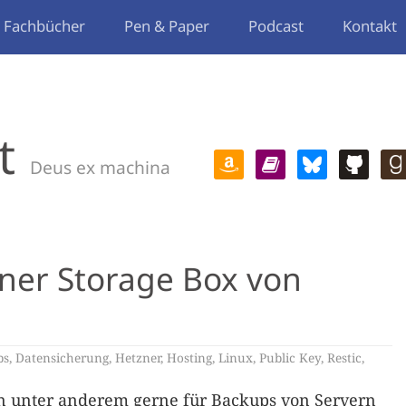
Fachbücher
Pen & Paper
Podcast
Kontakt
t
Deus ex machina
iner Storage Box von
ps
,
Datensicherung
,
Hetzner
,
Hosting
,
Linux
,
Public Key
,
Restic
,
 unter anderem gerne für Backups von Servern