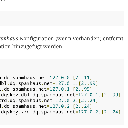
amhaus
-Konfiguration (wenn vorhanden) entfernt
tion hinzugefügt werden:
n
.
dq
.
spamhaus
.
net
=
127.0
.
0.
[
2.
.
11
]
dbl
.
dq
.
spamhaus
.
net
=
127.0
.
1.
[
2.
.
99
]
l
.
dq
.
spamhaus
.
net
=
127.0
.
1.
[
2.
.
99
]
 dqskey
.
dbl
.
dq
.
spamhaus
.
net
=
127.0
.
1.
[
2.
.
99
]
zrd
.
dq
.
spamhaus
.
net
=
127.0
.
2.
[
2.
.
24
]
d
.
dq
.
spamhaus
.
net
=
127.0
.
2.
[
2.
.
24
]
 dqskey
.
zrd
.
dq
.
spamhaus
.
net
=
127.0
.
2.
[
2.
.
24
]