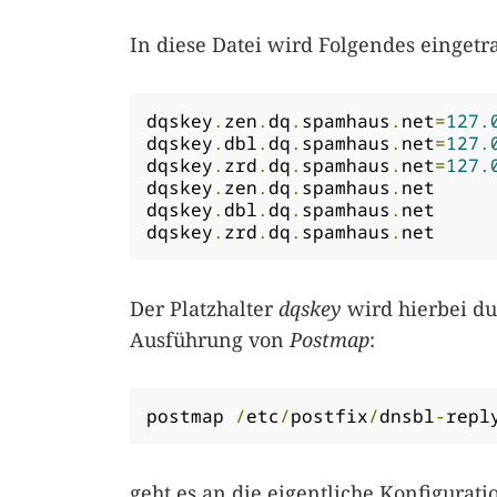
In diese Datei wird Folgendes eingetr
dqskey
.
zen
.
dq
.
spamhaus
.
net
=
127.
dqskey
.
dbl
.
dq
.
spamhaus
.
net
=
127.
dqskey
.
zrd
.
dq
.
spamhaus
.
net
=
127.
dqskey
.
zen
.
dq
.
spamhaus
.
n
dqskey
.
dbl
.
dq
.
spamhaus
.
n
dqskey
.
zrd
.
dq
.
spamhaus
.
n
Der Platzhalter
dqskey
wird hierbei du
Ausführung von
Postmap
:
postmap 
/
etc
/
postfix
/
dnsbl
-
repl
geht es an die eigentliche Konfigurati