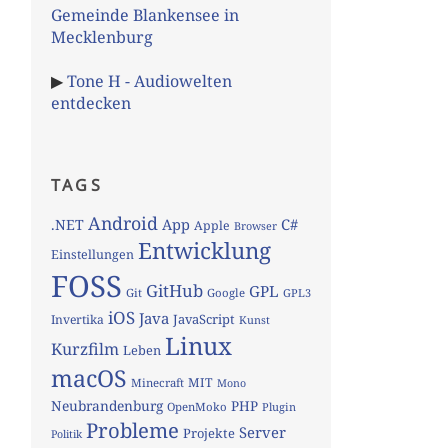
Gemeinde Blankensee in
Mecklenburg
▶
Tone H - Audiowelten
entdecken
TAGS
Android
App
C#
.NET
Apple
Browser
Entwicklung
Einstellungen
FOSS
GitHub
GPL
Git
Google
GPL3
iOS
Java
JavaScript
Invertika
Kunst
Linux
Kurzfilm
Leben
macOS
MIT
Minecraft
Mono
Neubrandenburg
PHP
OpenMoko
Plugin
Probleme
Server
Projekte
Politik