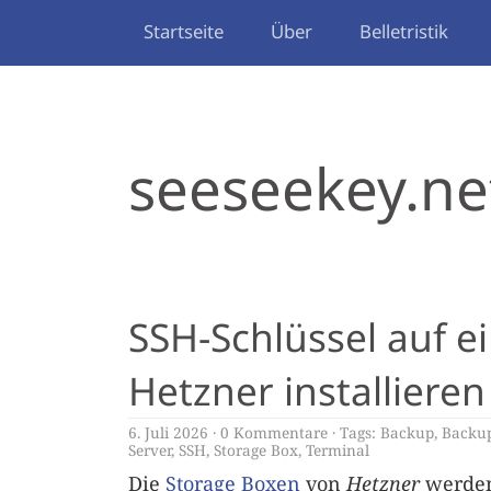
Startseite
Über
Belletristik
seeseekey.ne
SSH-Schlüssel auf e
Hetzner installieren
6. Juli 2026
0 Kommentare
Tags:
Backup
,
Backu
Server
,
SSH
,
Storage Box
,
Terminal
Die
Storage Boxen
von
Hetzner
werden