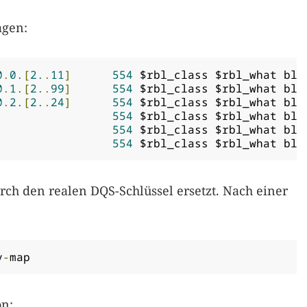
agen:
0
.
0.
[
2.
.
11
]
554
 $rbl_class $rbl_what blo
0
.
1.
[
2.
.
99
]
554
 $rbl_class $rbl_what blo
0
.
2.
[
2.
.
24
]
554
 $rbl_class $rbl_what blo
et			
554
 $rbl_class $rbl_what blo
et			
554
 $rbl_class $rbl_what blo
et			
554
 $rbl_class $rbl_what blo
rch den realen DQS-Schlüssel ersetzt. Nach einer
y
-
map
on: