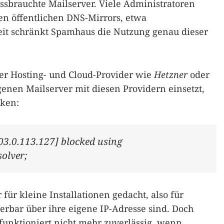
sbrauchte Mailserver. Viele Administratoren
hen öffentlichen DNS-Mirrors, etwa
Zeit schränkt Spamhaus die Nutzung genau dieser
ßer Hosting- und Cloud-Provider wie
Hetzner
oder
nen Mailserver mit diesen Providern einsetzt,
cken:
203.0.113.127] blocked using
olver;
 für kleine Installationen gedacht, also für
zierbar über ihre eigene IP-Adresse sind. Doch
 funktioniert nicht mehr zuverlässig, wenn