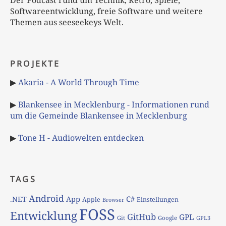
Der Podcast rund um Technik, Retro, Spiele,
Softwareentwicklung, freie Software und weitere
Themen aus seeseekeys Welt.
PROJEKTE
▶
Akaria - A World Through Time
▶
Blankensee in Mecklenburg - Informationen rund
um die Gemeinde Blankensee in Mecklenburg
▶
Tone H - Audiowelten entdecken
TAGS
Android
App
C#
.NET
Apple
Einstellungen
Browser
FOSS
Entwicklung
GitHub
GPL
Git
Google
GPL3