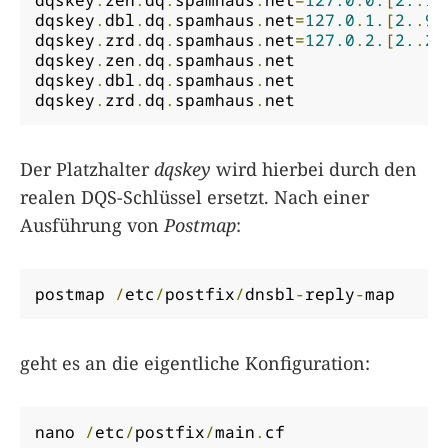
dqskey
.
dbl
.
dq
.
spamhaus
.
net
=
127.0
.
1.
[
2.
.
99
dqskey
.
zrd
.
dq
.
spamhaus
.
net
=
127.0
.
2.
[
2.
.
24
dqskey
.
zen
.
dq
.
spamhaus
.
net	
dqskey
.
dbl
.
dq
.
spamhaus
.
net	
dqskey
.
zrd
.
dq
.
spamhaus
.
net	
Der Platzhalter
dqskey
wird hierbei durch den
realen DQS-Schlüssel ersetzt. Nach einer
Ausführung von
Postmap
:
postmap 
/
etc
/
postfix
/
dnsbl
-
reply
-
map
geht es an die eigentliche Konfiguration:
nano 
/
etc
/
postfix
/
main
.
cf