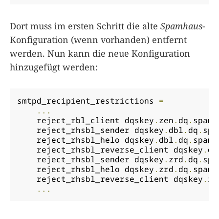
Dort muss im ersten Schritt die alte
Spamhaus
-
Konfiguration (wenn vorhanden) entfernt
werden. Nun kann die neue Konfiguration
hinzugefügt werden:
smtpd_recipient_restrictions 
=
...
    reject_rbl_client dqskey
.
zen
.
dq
.
spamh
    reject_rhsbl_sender dqskey
.
dbl
.
dq
.
spa
    reject_rhsbl_helo dqskey
.
dbl
.
dq
.
spamh
    reject_rhsbl_reverse_client dqskey
.
db
    reject_rhsbl_sender dqskey
.
zrd
.
dq
.
spa
    reject_rhsbl_helo dqskey
.
zrd
.
dq
.
spamh
    reject_rhsbl_reverse_client dqskey
.
zr
...