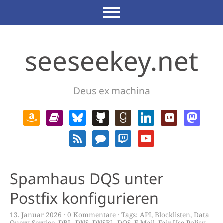
seeseekey.net
Deus ex machina
Spamhaus DQS unter
Postfix konfigurieren
13. Januar 2026
0 Kommentare
Tags:
API
,
Blocklisten
,
Data
Query Service
,
DBL
,
DNS
,
DNSBL
,
DQS
,
E-Mail
,
Fair-Use-Policy
,