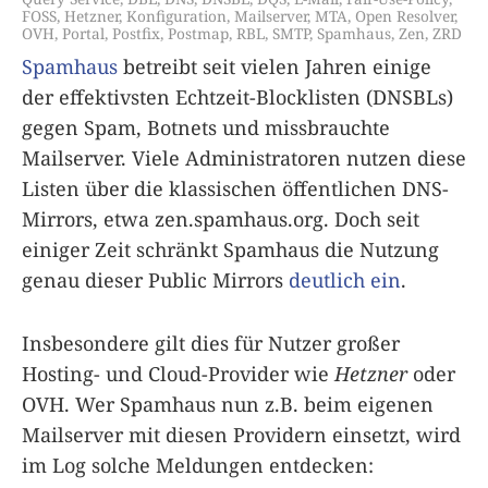
FOSS
,
Hetzner
,
Konfiguration
,
Mailserver
,
MTA
,
Open Resolver
,
OVH
,
Portal
,
Postfix
,
Postmap
,
RBL
,
SMTP
,
Spamhaus
,
Zen
,
ZRD
Spamhaus
betreibt seit vielen Jahren einige
der effektivsten Echtzeit-Blocklisten (DNSBLs)
gegen Spam, Botnets und missbrauchte
Mailserver. Viele Administratoren nutzen diese
Listen über die klassischen öffentlichen DNS-
Mirrors, etwa zen.spamhaus.org. Doch seit
einiger Zeit schränkt Spamhaus die Nutzung
genau dieser Public Mirrors
deutlich ein
.
Insbesondere gilt dies für Nutzer großer
Hosting- und Cloud-Provider wie
Hetzner
oder
OVH. Wer Spamhaus nun z.B. beim eigenen
Mailserver mit diesen Providern einsetzt, wird
im Log solche Meldungen entdecken: