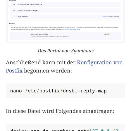
Das Portal von Spamhaus
Anschließend kann mit der
Konfiguration von
Postfix
begonnen werden:
nano 
/
etc
/
postfix
/
dnsbl
-
reply
-
map
In diese Datei wird Folgendes eingetragen:
dqskey
.
zen
.
dq
.
spamhaus
.
net
=
127.0
.
0.
[
2.
.
11