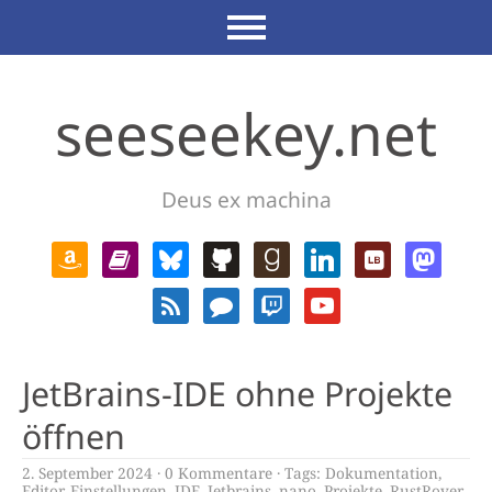
seeseekey.net
Deus ex machina
JetBrains-IDE ohne Projekte
öffnen
2. September 2024
0 Kommentare
Tags:
Dokumentation
,
Editor
,
Einstellungen
,
IDE
,
Jetbrains
,
nano
,
Projekte
,
RustRover