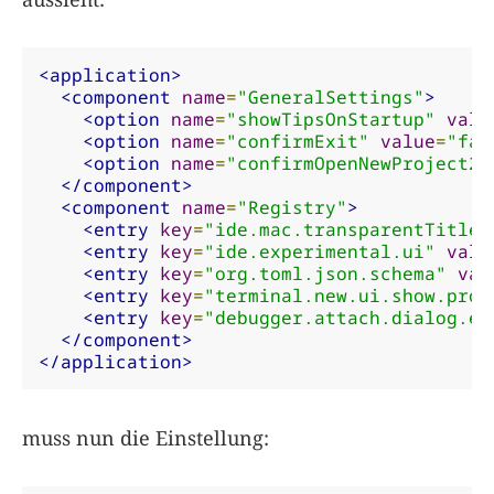
<application>
<component
name
=
"GeneralSettings"
>
<option
name
=
"showTipsOnStartup"
valu
<option
name
=
"confirmExit"
value
=
"fal
<option
name
=
"confirmOpenNewProject2"
</component>
<component
name
=
"Registry"
>
<entry
key
=
"ide.mac.transparentTitleB
<entry
key
=
"ide.experimental.ui"
valu
<entry
key
=
"org.toml.json.schema"
val
<entry
key
=
"terminal.new.ui.show.prom
<entry
key
=
"debugger.attach.dialog.en
</component>
</application>
muss nun die Einstellung: