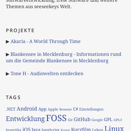
Themen aus seeseekeys Welt.
PROJEKTE
▶
Akaria - A World Through Time
▶
Blankensee in Mecklenburg - Informationen rund
um die Gemeinde Blankensee in Mecklenburg
▶
Tone H - Audiowelten entdecken
TAGS
Android
App
C#
.NET
Apple
Einstellungen
Browser
FOSS
Entwicklung
GitHub
GPL
Git
Google
GPL3
Linux
iOS
Kurzfilm
Java
JavaScript
Leben
Invertika
Kunst