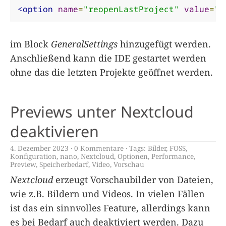
<option
name
=
"reopenLastProject"
value
=
"f
im Block
GeneralSettings
hinzugefügt werden.
Anschließend kann die IDE gestartet werden
ohne das die letzten Projekte geöffnet werden.
Previews unter Nextcloud
deaktivieren
4. Dezember 2023
0 Kommentare
Tags:
Bilder
,
FOSS
,
Konfiguration
,
nano
,
Nextcloud
,
Optionen
,
Performance
,
Preview
,
Speicherbedarf
,
Video
,
Vorschau
Nextcloud
erzeugt Vorschaubilder von Dateien,
wie z.B. Bildern und Videos. In vielen Fällen
ist das ein sinnvolles Feature, allerdings kann
es bei Bedarf auch deaktiviert werden. Dazu