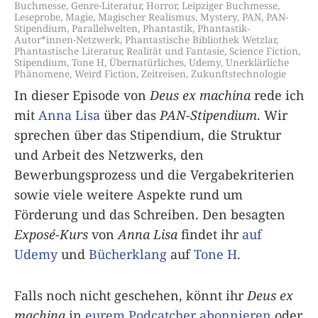
Buchmesse
,
Genre-Literatur
,
Horror
,
Leipziger Buchmesse
,
Leseprobe
,
Magie
,
Magischer Realismus
,
Mystery
,
PAN
,
PAN-
Stipendium
,
Parallelwelten
,
Phantastik
,
Phantastik-
Autor*innen-Netzwerk
,
Phantastische Bibliothek Wetzlar
,
Phantastische Literatur
,
Realität und Fantasie
,
Science Fiction
,
Stipendium
,
Tone H
,
Übernatürliches
,
Udemy
,
Unerklärliche
Phänomene
,
Weird Fiction
,
Zeitreisen
,
Zukunftstechnologie
In dieser Episode von
Deus ex machina
rede ich
mit
Anna Lisa
über das
PAN-Stipendium
. Wir
sprechen über das Stipendium, die Struktur
und Arbeit des Netzwerks, den
Bewerbungsprozess und die Vergabekriterien
sowie viele weitere Aspekte rund um
Förderung und das Schreiben. Den besagten
Exposé-Kurs
von
Anna Lisa
findet ihr
auf
Udemy
und
Bücherklang
auf
Tone H
.
Falls noch nicht geschehen, könnt ihr
Deus ex
machina
in
eurem Podcatcher abonnieren
oder