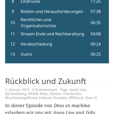
Rückblick und Zukunft
1. Januar 2025
0 Kommentare
Tags:
Anna Lisa
,
Bücherklang
,
DEXM
,
Felix
,
Florian
,
Geschichte
,
Maschinengeflüster
,
Podcast
,
Projekte
,
SNEScast
,
Tone H
In dieser Episode von
Deus ex machina
erlauben wir uns mit
Anna Lisa
und
Felix