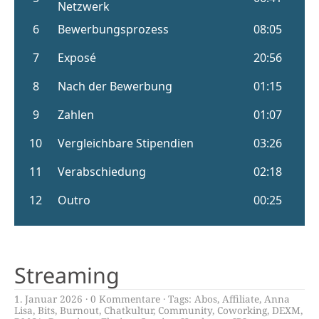
Streaming
1. Januar 2026
0 Kommentare
Tags:
Abos
,
Affiliate
,
Anna
Lisa
,
Bits
,
Burnout
,
Chatkultur
,
Community
,
Coworking
,
DEXM
,