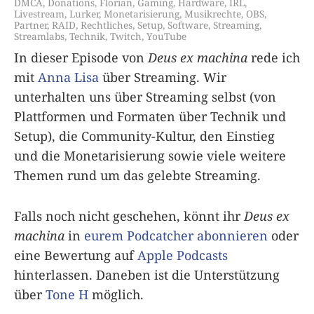
DMCA
,
Donations
,
Florian
,
Gaming
,
Hardware
,
IRL
,
Livestream
,
Lurker
,
Monetarisierung
,
Musikrechte
,
OBS
,
Partner
,
RAID
,
Rechtliches
,
Setup
,
Software
,
Streaming
,
Streamlabs
,
Technik
,
Twitch
,
YouTube
In dieser Episode von
Deus ex machina
rede ich
mit
Anna Lisa
über Streaming. Wir
unterhalten uns über Streaming selbst (von
Plattformen und Formaten über Technik und
Setup), die Community-Kultur, den Einstieg
und die Monetarisierung sowie viele weitere
Themen rund um das gelebte Streaming.
Falls noch nicht geschehen, könnt ihr
Deus ex
machina
in
eurem Podcatcher abonnieren
oder
eine Bewertung auf
Apple Podcasts
hinterlassen. Daneben ist die Unterstützung
über
Tone H
möglich.