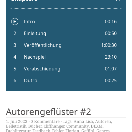
Autorengeflüster #2
1. Juli 2023
0 Kommentare
Tags:
Anna Lisa
,
Autoren
,
Belletristik
,
Bücher
,
Cliffhanger
,
Community
,
DEXM
,
Fachliteratur
,
Feedback
,
Fehler
,
Florian
,
Gefühl
,
Genres
,