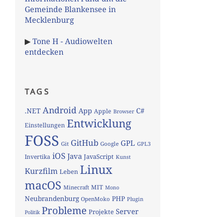
Gemeinde Blankensee in
Mecklenburg
▶
Tone H - Audiowelten
entdecken
TAGS
Android
App
C#
.NET
Apple
Browser
Entwicklung
Einstellungen
FOSS
GitHub
GPL
Git
Google
GPL3
iOS
Java
JavaScript
Invertika
Kunst
Linux
Kurzfilm
Leben
macOS
MIT
Minecraft
Mono
Neubrandenburg
PHP
OpenMoko
Plugin
Probleme
Server
Projekte
Politik