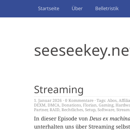
Startseite
Über
Belletristik
seeseekey.ne
Streaming
1. Januar 2026
0 Kommentare
Tags:
Abos
,
Affili
DEXM
,
DMCA
,
Donations
,
Florian
,
Gaming
,
Hardwa
Partner
,
RAID
,
Rechtliches
,
Setup
,
Software
,
Stream
In dieser Episode von
Deus ex machin
unterhalten uns über Streaming selbs