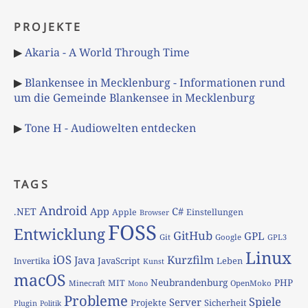
PROJEKTE
▶
Akaria - A World Through Time
▶
Blankensee in Mecklenburg - Informationen rund
um die Gemeinde Blankensee in Mecklenburg
▶
Tone H - Audiowelten entdecken
TAGS
Android
App
C#
.NET
Apple
Einstellungen
Browser
FOSS
Entwicklung
GitHub
GPL
Git
Google
GPL3
Linux
iOS
Kurzfilm
Java
JavaScript
Leben
Invertika
Kunst
macOS
Neubrandenburg
PHP
MIT
Minecraft
OpenMoko
Mono
Probleme
Spiele
Server
Projekte
Sicherheit
Plugin
Politik