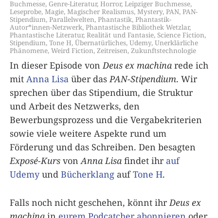
Buchmesse
,
Genre-Literatur
,
Horror
,
Leipziger Buchmesse
,
Leseprobe
,
Magie
,
Magischer Realismus
,
Mystery
,
PAN
,
PAN-
Stipendium
,
Parallelwelten
,
Phantastik
,
Phantastik-
Autor*innen-Netzwerk
,
Phantastische Bibliothek Wetzlar
,
Phantastische Literatur
,
Realität und Fantasie
,
Science Fiction
,
Stipendium
,
Tone H
,
Übernatürliches
,
Udemy
,
Unerklärliche
Phänomene
,
Weird Fiction
,
Zeitreisen
,
Zukunftstechnologie
In dieser Episode von
Deus ex machina
rede ich
mit
Anna Lisa
über das
PAN-Stipendium
. Wir
sprechen über das Stipendium, die Struktur
und Arbeit des Netzwerks, den
Bewerbungsprozess und die Vergabekriterien
sowie viele weitere Aspekte rund um
Förderung und das Schreiben. Den besagten
Exposé-Kurs
von
Anna Lisa
findet ihr
auf
Udemy
und
Bücherklang
auf
Tone H
.
Falls noch nicht geschehen, könnt ihr
Deus ex
machina
in
eurem Podcatcher abonnieren
oder