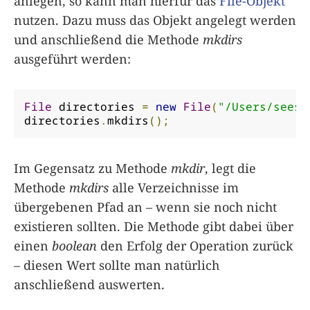
anlegen, so kann man hierfür das
File-Objekt
nutzen. Dazu muss das Objekt angelegt werden
und anschließend die Methode
mkdirs
ausgeführt werden:
File
 directories 
=
new
File
(
"/Users/seese
directories
.
mkdirs
();
Im Gegensatz zu Methode
mkdir
, legt die
Methode
mkdirs
alle Verzeichnisse im
übergebenen Pfad an – wenn sie noch nicht
existieren sollten. Die Methode gibt dabei über
einen
boolean
den Erfolg der Operation zurück
– diesen Wert sollte man natürlich
anschließend auswerten.