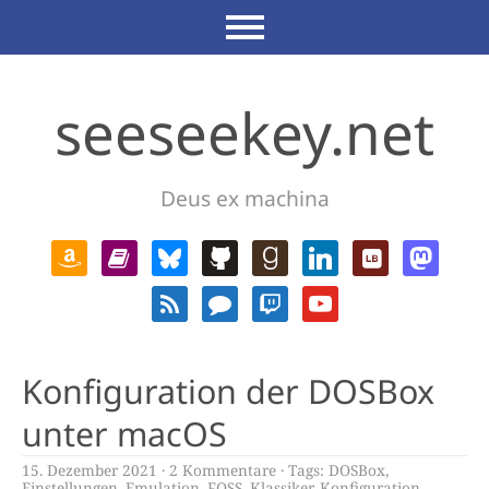
seeseekey.net
Deus ex machina
Konfiguration der DOSBox
unter macOS
15. Dezember 2021
2 Kommentare
Tags:
DOSBox
,
Einstellungen
,
Emulation
,
FOSS
,
Klassiker
,
Konfiguration
,