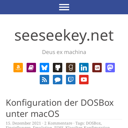
seeseekey.net
Deus ex machina
Konfiguration der DOSBox
unter macOS
15. Dezember 2021
2 Kommentare
Tags:
DOSBox
,
Einstellungen
,
Emulation
,
FOSS
,
Klassiker
,
Konfiguration
,