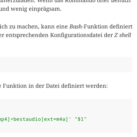
runterzuladen. Wenn das Kommando öfter benutzt
h und wenig einprägsam.
ich zu machen, kann eine
Bash
-Funktion definiert
er entsprechenden Konfigurationsdatei der
Z shell
Funktion in der Datei definiert werden:
mp4]+bestaudio[ext=m4a]'
"$1"