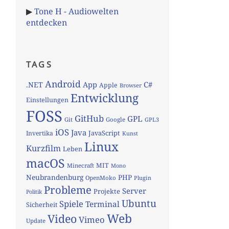
▶
Tone H - Audiowelten
entdecken
TAGS
Android
App
C#
.NET
Apple
Browser
Entwicklung
Einstellungen
FOSS
GitHub
GPL
Git
Google
GPL3
iOS
Java
JavaScript
Invertika
Kunst
Linux
Kurzfilm
Leben
macOS
MIT
Minecraft
Mono
Neubrandenburg
PHP
OpenMoko
Plugin
Probleme
Server
Projekte
Politik
Ubuntu
Spiele
Terminal
Sicherheit
Web
Video
Vimeo
Update