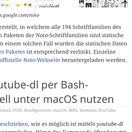
ts.google.com/noto
rstellt, in welchem alle 194 Schriftfamilien des
en Paketen der
Noto
-Schriftfamilien sind statische
In einem solchen Fall wurden die statischen Daten
s Paketes
ist entsprechend verlinkt. Einzelne
 offizielle Noto-Webseite
heruntergeladen werden.
tube-dl per Bash-
hell unter macOS nutzen
nload
,
FOSS
,
Konfiguration
,
macOS
,
MP4
,
Terminal
,
YouTube
,
geschrieben
, wie es möglich ist mittels
youtube-dl