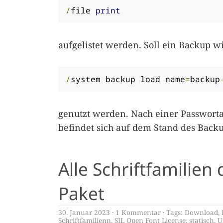
/
file 
print
aufgelistet werden. Soll ein Backup w
/
system backup load name
=
backup
genutzt werden. Nach einer Passworta
befindet sich auf dem Stand des Backu
Alle Schriftfamilien
Paket
30. Januar 2023
1 Kommentar
Tags:
Download
,
Schriftfamilienn
,
SIL Open Font License
,
statisch
,
U