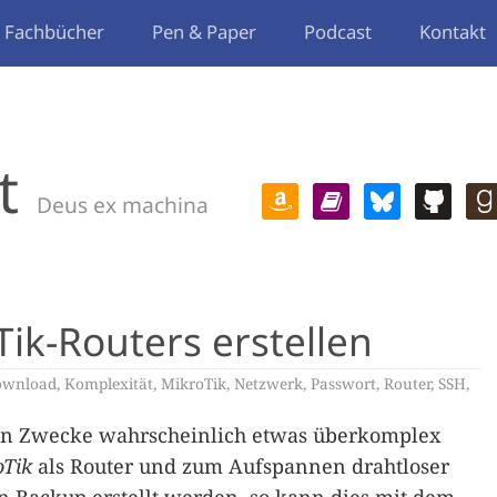
Fachbücher
Pen & Paper
Podcast
Kontakt
t
Deus ex machina
ik-Routers erstellen
ownload
,
Komplexität
,
MikroTik
,
Netzwerk
,
Passwort
,
Router
,
SSH
,
ten Zwecke wahrscheinlich etwas überkomplex
oTik
als Router und zum Aufspannen drahtloser