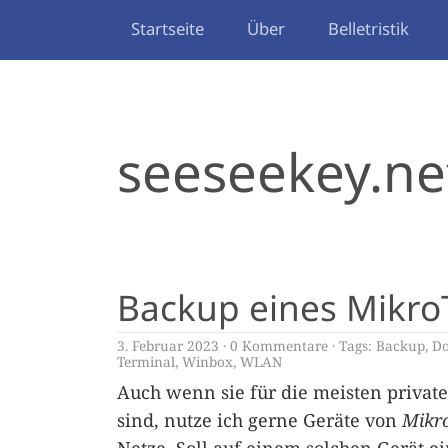
Startseite
Über
Belletristik
seeseekey.ne
Backup eines MikroT
3. Februar 2023
0 Kommentare
Tags:
Backup
,
D
Terminal
,
Winbox
,
WLAN
Auch wenn sie für die meisten priva
sind, nutze ich gerne Geräte von
Mikr