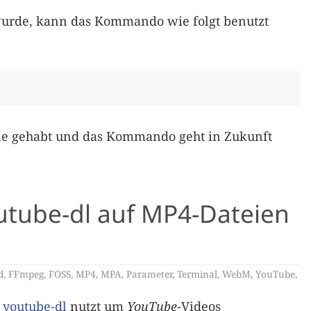
wurde, kann das Kommando wie folgt benutzt
ie gehabt und das Kommando geht in Zukunft
tube-dl auf MP4-Dateien
d
,
FFmpeg
,
FOSS
,
MP4
,
MPA
,
Parameter
,
Terminal
,
WebM
,
YouTube
,
g
youtube-dl
nutzt um
YouTube
-Videos