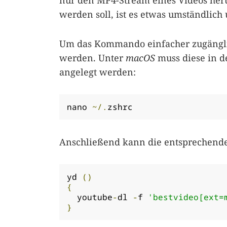
nur den MP4-Stream eines Videos he
werden soll, ist es etwas umständlic
Um das Kommando einfacher zugängl
werden. Unter
macOS
muss diese in d
angelegt werden:
nano 
~/.
zshrc
Anschließend kann die entsprechende 
yd 
()
{
  youtube
-
dl 
-
f 
'bestvideo[ext=
}