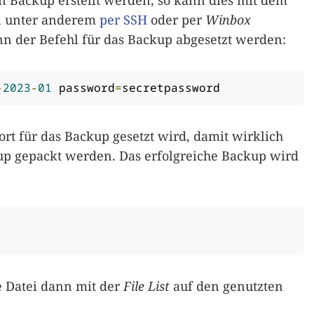
in Backup erstellt werden, so kann dies mit dem
n unter anderem
per SSH
oder per
Winbox
n der Befehl für das Backup abgesetzt werden:
-
2023
-
01
 password
=
secretpassword
ort für das Backup gesetzt wird, damit wirklich
up gepackt werden. Das erfolgreiche Backup wird
 Datei dann mit der
File List
auf den genutzten