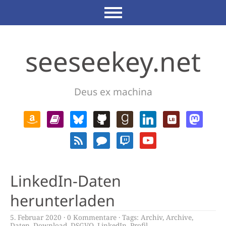
seeseekey.net
Deus ex machina
LinkedIn-Daten
herunterladen
5. Februar 2020
0 Kommentare
Tags:
Archiv
,
Archive
,
Daten
,
Download
,
DSGVO
,
LinkedIn
,
Profil