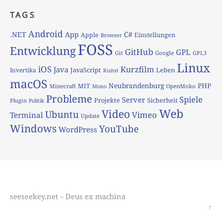
TAGS
Android
App
C#
.NET
Apple
Einstellungen
Browser
FOSS
Entwicklung
GitHub
GPL
Git
Google
GPL3
Linux
iOS
Kurzfilm
Java
JavaScript
Leben
Invertika
Kunst
macOS
Neubrandenburg
PHP
MIT
Minecraft
OpenMoko
Mono
Probleme
Spiele
Server
Projekte
Sicherheit
Plugin
Politik
Web
Video
Ubuntu
Vimeo
Terminal
Update
Windows
YouTube
WordPress
seeseekey.net – Deus ex machina
↑