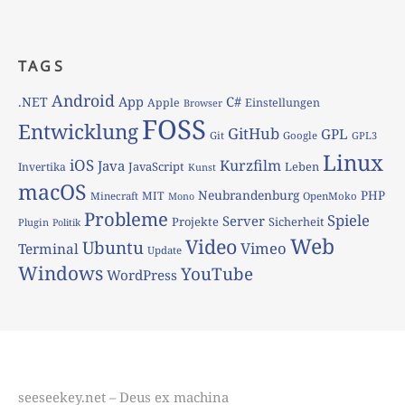
TAGS
Android
App
C#
.NET
Apple
Einstellungen
Browser
FOSS
Entwicklung
GitHub
GPL
Git
Google
GPL3
Linux
iOS
Kurzfilm
Java
JavaScript
Leben
Invertika
Kunst
macOS
Neubrandenburg
PHP
MIT
Minecraft
OpenMoko
Mono
Probleme
Spiele
Server
Projekte
Sicherheit
Plugin
Politik
Web
Video
Ubuntu
Vimeo
Terminal
Update
Windows
YouTube
WordPress
seeseekey.net – Deus ex machina