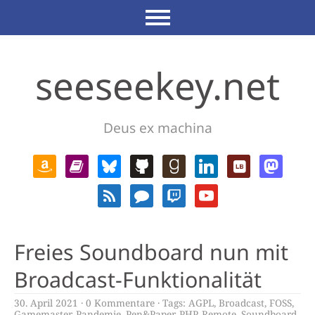
seeseekey.net
Deus ex machina
Freies Soundboard nun mit
Broadcast-Funktionalität
30. April 2021
0 Kommentare
Tags:
AGPL
,
Broadcast
,
FOSS
,
Gamemaster
,
Pandemie
,
Pen&Paper
,
PHP
,
Remote
,
Soundboard
,