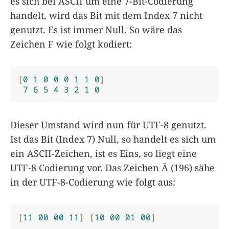
es sich bei ASCII um eine 7-Bit-Codierung
handelt, wird das Bit mit dem Index 7 nicht
genutzt. Es ist immer Null. So wäre das
Zeichen F wie folgt kodiert:
[
0
1
0
0
0
1
1
0
]
7
6
5
4
3
2
1
0
Dieser Umstand wird nun für UTF-8 genutzt.
Ist das Bit (Index 7) Null, so handelt es sich um
ein ASCII-Zeichen, ist es Eins, so liegt eine
UTF-8 Codierung vor. Das Zeichen Ä (196) sähe
in der UTF-8-Codierung wie folgt aus:
[
11
00
00
11
]
[
10
00
01
00
]