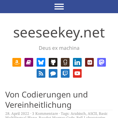
seeseekey.net
Deus ex machina
Von Codierungen und
Vereinheitlichung
28. April 2022
3 Kommentare
Tags:
Arabisch
,
ASCII
,
Basic
Multilingual Plane
,
Baudot-Murray-Code
,
Bell Laboratories
,