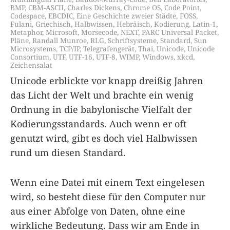
BMP
,
CBM-ASCII
,
Charles Dickens
,
Chrome OS
,
Code Point
,
Codespace
,
EBCDIC
,
Eine Geschichte zweier Städte
,
FOSS
,
Fulani
,
Griechisch
,
Halbwissen
,
Hebräisch
,
Kodierung
,
Latin-1
,
Metaphor
,
Microsoft
,
Morsecode
,
NEXT
,
PARC Universal Packet
,
Pläne
,
Randall Munroe
,
RLG
,
Schriftsysteme
,
Standard
,
Sun
Microsystems
,
TCP/IP
,
Telegrafengerät
,
Thai
,
Unicode
,
Unicode
Consortium
,
UTF
,
UTF-16
,
UTF-8
,
WIMP
,
Windows
,
xkcd
,
Zeichensalat
Unicode erblickte vor knapp dreißig Jahren
das Licht der Welt und brachte ein wenig
Ordnung in die babylonische Vielfalt der
Kodierungsstandards. Auch wenn er oft
genutzt wird, gibt es doch viel Halbwissen
rund um diesen Standard.
Wenn eine Datei mit einem Text eingelesen
wird, so besteht diese für den Computer nur
aus einer Abfolge von Daten, ohne eine
wirkliche Bedeutung. Dass wir am Ende in