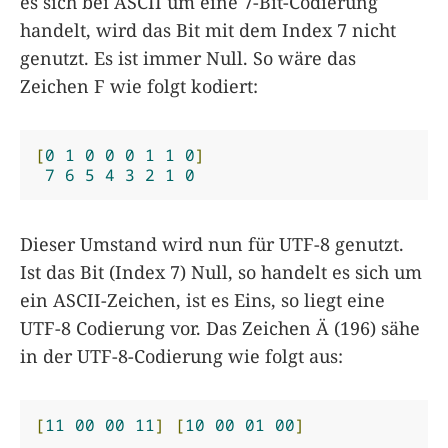
es sich bei ASCII um eine 7-Bit-Codierung
handelt, wird das Bit mit dem Index 7 nicht
genutzt. Es ist immer Null. So wäre das
Zeichen F wie folgt kodiert:
[
0
1
0
0
0
1
1
0
]
7
6
5
4
3
2
1
0
Dieser Umstand wird nun für UTF-8 genutzt.
Ist das Bit (Index 7) Null, so handelt es sich um
ein ASCII-Zeichen, ist es Eins, so liegt eine
UTF-8 Codierung vor. Das Zeichen Ä (196) sähe
in der UTF-8-Codierung wie folgt aus:
[
11
00
00
11
]
[
10
00
01
00
]