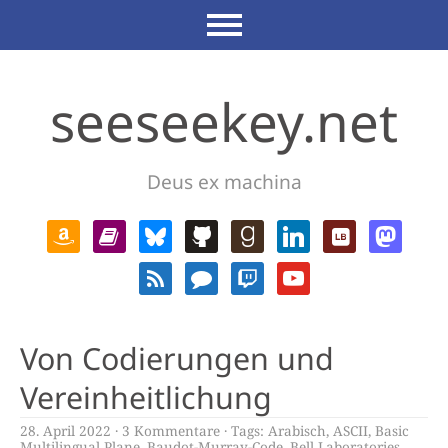
seeseekey.net
Deus ex machina
Von Codierungen und
Vereinheitlichung
28. April 2022
3 Kommentare
Tags:
Arabisch
,
ASCII
,
Basic
Multilingual Plane
,
Baudot-Murray-Code
,
Bell Laboratories
,