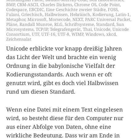
BMP
,
CBM-ASCII
,
Charles Dickens
,
Chrome OS
,
Code Point
,
Codespace
,
EBCDIC
,
Eine Geschichte zweier Städte
,
FOSS
,
Fulani
,
Griechisch
,
Halbwissen
,
Hebräisch
,
Kodierung
,
Latin-1
,
Metaphor
,
Microsoft
,
Morsecode
,
NEXT
,
PARC Universal Packet
,
Pläne
,
Randall Munroe
,
RLG
,
Schriftsysteme
,
Standard
,
Sun
Microsystems
,
TCP/IP
,
Telegrafengerät
,
Thai
,
Unicode
,
Unicode
Consortium
,
UTF
,
UTF-16
,
UTF-8
,
WIMP
,
Windows
,
xkcd
,
Zeichensalat
Unicode erblickte vor knapp dreißig Jahren
das Licht der Welt und brachte ein wenig
Ordnung in die babylonische Vielfalt der
Kodierungsstandards. Auch wenn er oft
genutzt wird, gibt es doch viel Halbwissen
rund um diesen Standard.
Wenn eine Datei mit einem Text eingelesen
wird, so besteht diese für den Computer nur
aus einer Abfolge von Daten, ohne eine
wirkliche Bedeutung. Dass wir am Ende in